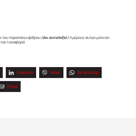
ν του παραπάνω άρθρου (
όχι αυτολεξεί
) ή μέρους αυτών μόνο αν:
εται η αναφορά.
Linkedin
Viber
WhatsApp
Email