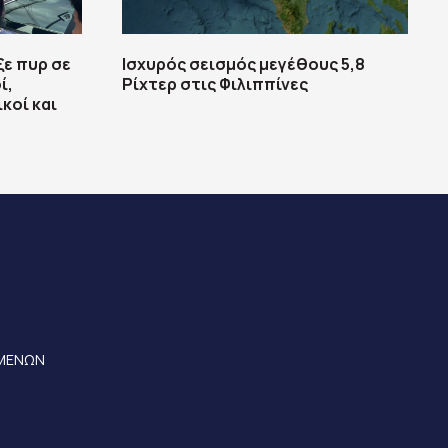
ξε πυρ σε
Ισχυρός σεισμός μεγέθους 5,8
ί,
Ρίχτερ στις Φιλιππίνες
κοί και
ΟΜΕΝΩΝ