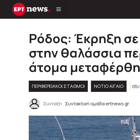
Μετάβαση
σε
περιεχόμενο
Ρόδος: Έκρηξη σε
στην θαλάσσια πε
άτομα μεταφέρθηκ
ΠΕΡΙΦΕΡΕΙΑΚΟΊ ΣΤΑΘΜΟΊ
ΝΟΤΙΟ ΑΙΓΑΙΟ
05/
Σύνταξη
Συντακτική ομάδα ertnews.gr