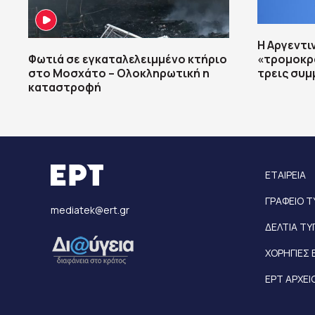
Η Αργεντι
Φωτιά σε εγκαταλελειμμένο κτήριο
«τρομοκρ
στο Μοσχάτο – Ολοκληρωτική η
τρεις συμ
καταστροφή
ΕΤΑΙΡΕΙΑ
ΓΡΑΦΕΙΟ 
mediatek@ert.gr
ΔΕΛΤΙΑ Τ
ΧΟΡΗΓΙΕΣ 
ΕΡΤ ΑΡΧΕΙ