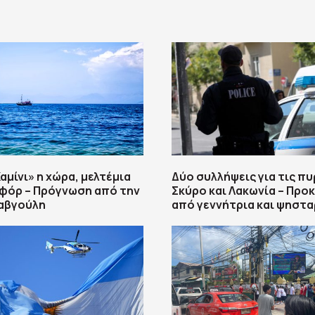
αμίνι» η χώρα, μελτέμια
Δύο συλλήψεις για τις πυ
φόρ – Πρόγνωση από την
Σκύρο και Λακωνία – Προ
αβγούλη
από γεννήτρια και ψηστα