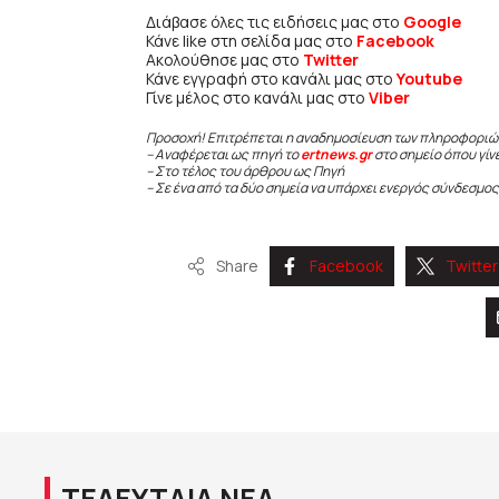
Διάβασε όλες τις ειδήσεις μας στο
Google
Κάνε like στη σελίδα μας στο
Facebook
Ακολούθησε μας στο
Twitter
Κάνε εγγραφή στο κανάλι μας στο
Youtube
Γίνε μέλος στο κανάλι μας στο
Viber
Προσοχή! Επιτρέπεται η αναδημοσίευση των πληροφοριώ
– Αναφέρεται ως πηγή το
ertnews.gr
στο σημείο όπου γίν
– Στο τέλος του άρθρου ως Πηγή
– Σε ένα από τα δύο σημεία να υπάρχει ενεργός σύνδεσμος
Share
Facebook
Twitter
ΤΕΛΕΥΤΑΙΑ ΝΕΑ