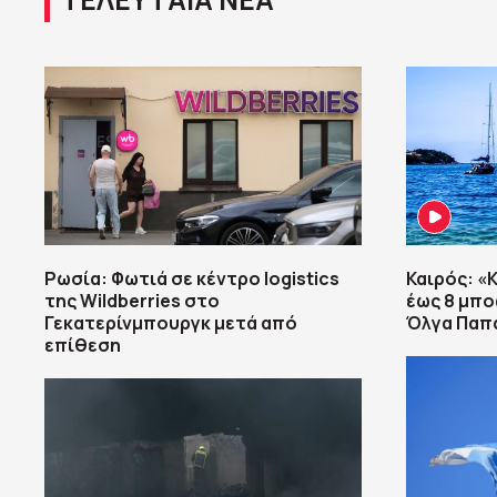
Ρωσία: Φωτιά σε κέντρο logistics
Καιρός: «Κ
της Wildberries στο
έως 8 μπο
Γεκατερίνμπουργκ μετά από
Όλγα Παπ
επίθεση