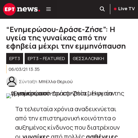
Μετάβαση
Live TV
σε
περιεχόμενο
“Ενημερώσου-Δράσε-Ζήσε”: Η
υγεία της γυναίκας από την
εφηβεία μέχρι την εμμηνόπαυση
ΕΡΤ3
ΕΡΤ3 – FEATURED
ΘΕΣΣΑΛΟΝΙΚΗ
06/03/21 13:35
Σύνταξη
Μπέλλα Θεριού
Τα τελευταία χρόνια αναδεικνύεται
από την επιστημονική κοινότητα ο
αυξημένος κίνδυνος που διατρέχουν
οι
γυναίκες
από πολλές
ασθένειες
.