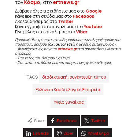
τον
Κόσμο
, στο
ertnews.gr
Διάβασε όλες τις ειδήσεις μας στο
Google
Κάνε like στη σελίδα μας στο
Facebook
Ακολούθησε μας στο
Twitter
Κάνε εγγραφή στο κανάλι μας στο
Youtube
Γίνε μέλος στο κανάλι μας στο
Viber
Προσοχή! Επιτρέπεται η αναδημοσίευση των πληροφοριών του
παραπάνω άρθρου (
όχι αυτολεξεί
) ή μέρους αυτών μόνο αν:
– Αναφέρεται ως πηγή το
ertnews.gr
στο σημείο όπου γίνεται η
αναφορά.
– Στο τέλος του άρθρου ως Πηγή
– Σε ένα από τα δύο σημεία να υπάρχει ενεργός σύνδεσμος
TAGS
διαδικτυακή. συνέντευξη τύπου
Ελληνική Καρδιολογική Εταιρεία
Υγεία γυναίκας
Share
Facebook
Twitter
Linkedin
Viber
WhatsApp