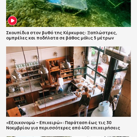
Σκουπίδια στον βυθό της Κέρκυρας: Ξαπλώστρες,
ομπρέλες και ποδήλατα σε βάθος μόλις 5 μέτρων
«Εξοικονομώ – Επιχειρώ»: Παράταση έως τις 30
Νοεμβρίου για περισσότερες από 400 επιχειρήσεις