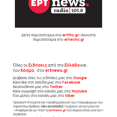
Δείτε περισσότερα στο
ertflix.gr
| Ακούστε
περισσότερα στο
ertecho.gr
Όλες οι
Ειδήσεις
από την
Ελλάδα
και
τον
Κόσμο
, στο
ertnews.gr
Διάβασε όλες τις ειδήσεις μας στο
Google
Κάνε like στη σελίδα μας στο
Facebook
Ακολούθησε μας στο
Twitter
Κάνε εγγραφή στο κανάλι μας στο
Youtube
Γίνε μέλος στο κανάλι μας στο
Viber
Προσοχή! Επιτρέπεται η αναδημοσίευση των πληροφοριών του
παραπάνω άρθρου (
όχι αυτολεξεί
) ή μέρους αυτών μόνο αν:
– Αναφέρεται ως πηγή το
ertnews.gr
στο σημείο όπου γίνεται η
αναφορά.