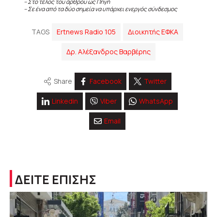
– Στο τέλος του άρθρου ως Πηγή
– Σε ένα από τα δύο σημεία να υπάρχει ενεργός σύνδεσμος
TAGS
Ertnews Radio 105
Διοικητής ΕΦΚΑ
Δρ. Αλέξανδρος Βαρβέρης
Share
Facebook
Twitter
Linkedin
Viber
WhatsApp
Email
ΔΕΙΤΕ ΕΠΙΣΗΣ