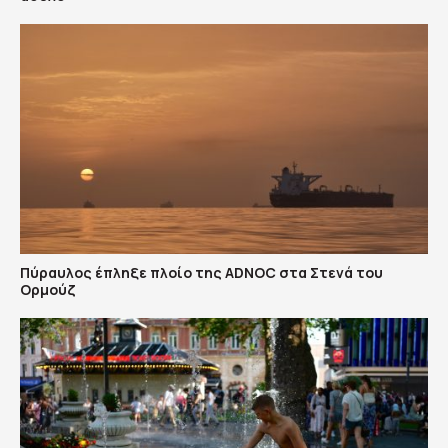
Πύραυλος έπληξε πλοίο της ADNOC στα Στενά του
Ορμούζ