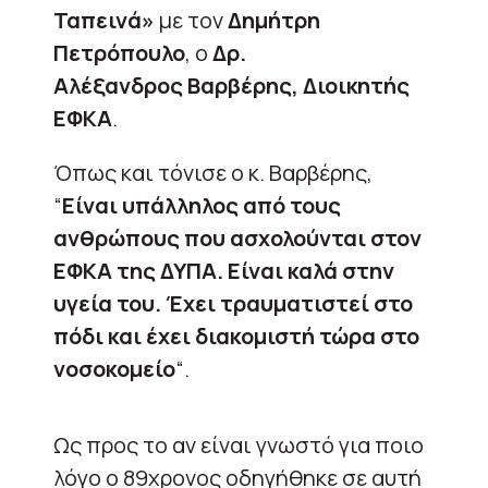
Ταπεινά»
με τον
Δημήτρη
Πετρόπουλο
, ο
Δρ.
Αλέξανδρος Βαρβέρης, Διοικητής
ΕΦΚΑ
.
Όπως και τόνισε ο κ. Βαρβέρης,
“
Είναι υπάλληλος από τους
ανθρώπους που ασχολούνται στον
ΕΦΚΑ της ΔΥΠΑ. Είναι καλά στην
υγεία του. Έχει τραυματιστεί στο
πόδι και έχει διακομιστή τώρα στο
νοσοκομείο
“.
Ως προς το αν είναι γνωστό για ποιο
λόγο ο 89χρονος οδηγήθηκε σε αυτή