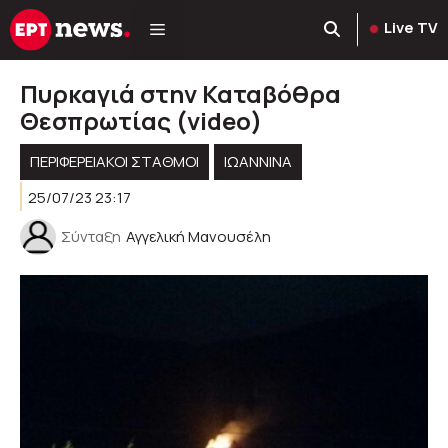
Μετάβαση
Live TV
σε
περιεχόμενο
Πυρκαγιά στην Καταβόθρα
Θεσπρωτίας (video)
ΠΕΡΙΦΕΡΕΙΑΚΟΊ ΣΤΑΘΜΟΊ
ΙΩΑΝΝΙΝΑ
25/07/23 23:17
Σύνταξη
Αγγελική Μανουσέλη