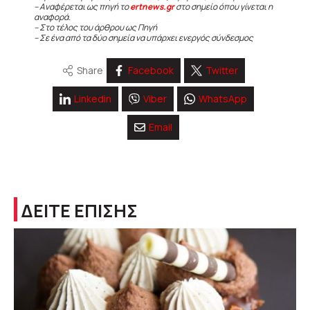
– Αναφέρεται ως πηγή το
ertnews.gr
στο σημείο όπου γίνεται η
αναφορά.
– Στο τέλος του άρθρου ως Πηγή
– Σε ένα από τα δύο σημεία να υπάρχει ενεργός σύνδεσμος
Share
Facebook
Twitter
Linkedin
Viber
WhatsApp
Email
ΔΕΙΤΕ ΕΠΙΣΗΣ