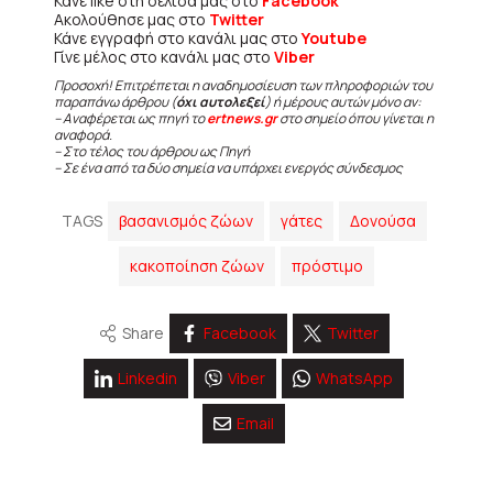
Κάνε like στη σελίδα μας στο
Facebook
Ακολούθησε μας στο
Twitter
Κάνε εγγραφή στο κανάλι μας στο
Youtube
Γίνε μέλος στο κανάλι μας στο
Viber
Προσοχή! Επιτρέπεται η αναδημοσίευση των πληροφοριών του
παραπάνω άρθρου (
όχι αυτολεξεί
) ή μέρους αυτών μόνο αν:
– Αναφέρεται ως πηγή το
ertnews.gr
στο σημείο όπου γίνεται η
αναφορά.
– Στο τέλος του άρθρου ως Πηγή
– Σε ένα από τα δύο σημεία να υπάρχει ενεργός σύνδεσμος
TAGS
βασανισμός ζώων
γάτες
Δονούσα
κακοποίηση ζώων
πρόστιμο
Share
Facebook
Twitter
Linkedin
Viber
WhatsApp
Email