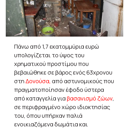
Πάνω από 1,7 εκατομμύρια ευρώ
υπολογίζεται το ύψος του
χρηματικού προστίμου που
βεβαιώθηκε σε βάρος ενός 63χρονου
στη
Δονούσα,
από αστυνομικούς που
πραγματοποίησαν έφοδο ύστερα
από καταγγελία για
βασανισμό ζώων
,
σε περιφραγμένο χώρο ιδιοκτησίας
του, όπου υπήρχαν παλιά
ενοικιαζόμενα δωμάτια και