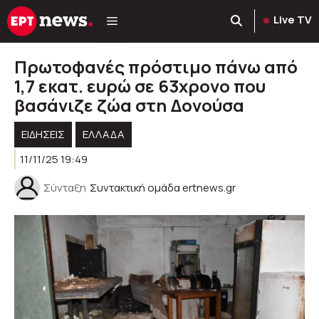
Μετάβαση
Live TV
σε
περιεχόμενο
Πρωτοφανές πρόστιμο πάνω από
1,7 εκατ. ευρώ σε 63χρονο που
βασάνιζε ζώα στη Δονούσα
ΕΙΔΗΣΕΙΣ
ΕΛΛΑΔΑ
11/11/25 19:49
Σύνταξη
Συντακτική ομάδα ertnews.gr