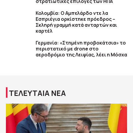
στρατιωτικές επιλογές των ΗΠΑ
Κολομβία: Ο Αμπελάρδο ντε λα
Εσπριέγια ορκίστηκε πρόεδρος –
Σκληρή γραμμή κατά ανταρτών και
καρτέλ
Γερμανία: «Στημένη προβοκάτσια» το
περιστατικό με drone στο
αεροδρόμιο της Λειψίας, λέει η Μόσχα
ΤΕΛΕΥΤΑΙΑ ΝΕΑ