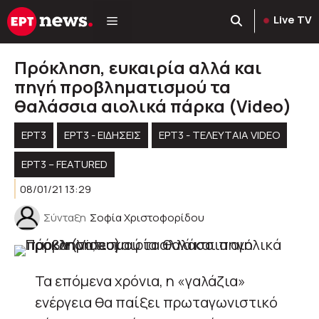
Μετάβαση
Live TV
σε
περιεχόμενο
Πρόκληση, ευκαιρία αλλά και
πηγή προβληματισμού τα
θαλάσσια αιολικά πάρκα (Video)
ΕΡΤ3
ΕΡΤ3 - ΕΙΔΉΣΕΙΣ
ΕΡΤ3 - ΤΕΛΕΥΤΑΊΑ VIDEO
ΕΡΤ3 – FEATURED
08/01/21 13:29
Σύνταξη
Σοφία Χριστοφορίδου
Τα επόμενα χρόνια, η «γαλάζια»
ενέργεια θα παίξει πρωταγωνιστικό