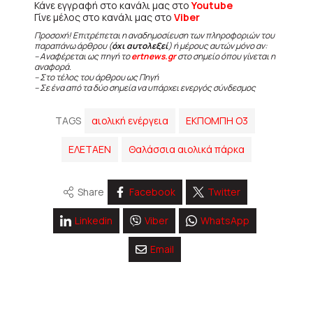
Κάνε εγγραφή στο κανάλι μας στο
Youtube
Γίνε μέλος στο κανάλι μας στο
Viber
Προσοχή! Επιτρέπεται η αναδημοσίευση των πληροφοριών του
παραπάνω άρθρου (
όχι αυτολεξεί
) ή μέρους αυτών μόνο αν:
– Αναφέρεται ως πηγή το
ertnews.gr
στο σημείο όπου γίνεται η
αναφορά.
– Στο τέλος του άρθρου ως Πηγή
– Σε ένα από τα δύο σημεία να υπάρχει ενεργός σύνδεσμος
TAGS
αιολική ενέργεια
ΕΚΠΟΜΠΗ Ο3
ΕΛΕΤΑΕΝ
Θαλάσσια αιολικά πάρκα
Share
Facebook
Twitter
Linkedin
Viber
WhatsApp
Email