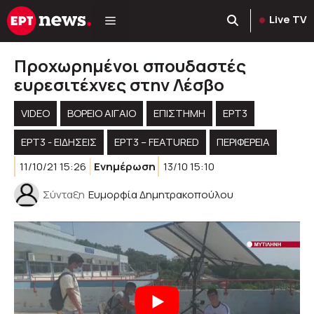
Μετάβαση
Live TV
σε
περιεχόμενο
Προχωρημένοι σπουδαστές
ευρεσιτέχνες στην Λέσβο
VIDEO
ΒΟΡΕΙΟ ΑΙΓΑΙΟ
ΕΠΙΣΤΗΜΗ
ΕΡΤ3
ΕΡΤ3 - ΕΙΔΉΣΕΙΣ
ΕΡΤ3 – FEATURED
ΠΕΡΙΦΈΡΕΙΑ
11/10/21 15:26
Ενημέρωση
13/10 15:10
Σύνταξη
Ευμορφία Δημητρακοπούλου