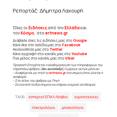
Ρεπορτάζ: Δήμητρα Λαχουρή
Όλες οι
Ειδήσεις
από την
Ελλάδα
και
τον
Κόσμο
, στο
ertnews.gr
Διάβασε όλες τις ειδήσεις μας στο
Google
Κάνε like στη σελίδα μας στο
Facebook
Ακολούθησε μας στο
Twitter
Κάνε εγγραφή στο κανάλι μας στο
Youtube
Γίνε μέλος στο κανάλι μας στο
Viber
Προσοχή! Επιτρέπεται η αναδημοσίευση των πληροφοριών του
παραπάνω άρθρου (
όχι αυτολεξεί
) ή μέρους αυτών μόνο αν:
– Αναφέρεται ως πηγή το
ertnews.gr
στο σημείο όπου γίνεται η
αναφορά.
– Στο τέλος του άρθρου ως Πηγή
– Σε ένα από τα δύο σημεία να υπάρχει ενεργός σύνδεσμος
TAGS
εσπερινό ΕΠΑΛ Λέσβου
ευρεσιτεχνίες
ηλεκτρολόγοι
μηχανολόγοι