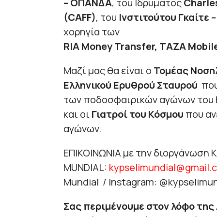
– ΟΠΑΝΔΑ
, του Ιδρύματος
Charle
(CAFF)
, του
Ινστιτούτου Γκαίτε –
χορηγία των
RIA Money Transfer, TAZA Mobile
Μαζί μας θα είναι ο
Τομέας Νοσηλ
Ελληνικού Ερυθρού Σταυρού
που
των ποδοσφαιρικών αγώνων του Kyp
και οι
Γιατροί του Κόσμου
που αν
αγώνων.
ΕΠΙΚΟΙΝΩΝΙΑ με την διοργάνωση 
MUNDIAL:
kypselimundial@gmail.
Mundial / Instagram: @kypselimun
Σας περιμένουμε στον λόφο της