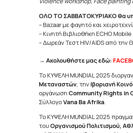
Violence workshop, Face painting κ
ΟΛΟ ΤΟ ΣΑΒΒΑΤΟΚΥΡΙΑΚΟ θα υ
– Bazaar με φαγητό και χειροτεχνί
– Κινητή Βιβλιοθήκη ECHO Mobile 
– Δωρεάν Τεστ HIV/AIDS από την Θε
→ Ακολουθήστε μας εδώ:
FACEB
Το ΚΥΨΕΛΗ MUNDIAL 2025 διοργαν
Μεταναστών
, την
Ιβοριανή Κοιν
οργάνωση
Community Rights in 
Σύλλογο
Vana Ba Afrika
.
Το ΚΥΨΕΛΗ MUNDIAL 2025 πραγματ
του
Οργανισμού Πολιτισμού, Αθ