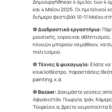
Δημιουργήθηκαν 4 όμιλοι των 4 ο
και 4 Μαΐου 2025. Oι ημιτελικοί 
διήμερο φεστιβάλ 10-11 Μαΐου στ
⚽
Διαδραστικά εργαστήρια:
Πάρτ
μουσικής, χορού και αθλητισμού,
ηλικιών μπορούν να μάθουν, να σ
πολιτισμού.
⚽
Τέχνες & ψυχαγωγία:
Ελάτε να
κουκλοθέατρο, παραστάσεις θεάτρ
painting, κ.ά.
⚽
Bazaar:
Δοκιμάστε γεύσεις από 
Αφγανιστάν, Γεωργία, Ιράν, Καμερο
Τουρκία κ.α, βρείτε χειροποίητα 