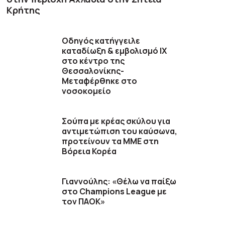
Κρήτης
Οδηγός κατήγγειλε
καταδίωξη & εμβολισμό ΙΧ
στο κέντρο της
Θεσσαλονίκης-
Μεταφέρθηκε στο
νοσοκομείο
Σούπα με κρέας σκύλου για
αντιμετώπιση του καύσωνα,
προτείνουν τα ΜΜΕ στη
Βόρεια Κορέα
Γιαννούλης: «Θέλω να παίξω
στο Champions League με
τον ΠΑΟΚ»