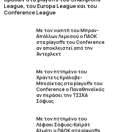
League, του Europa League και του
Conference League
Με τον νικητή του Μπραν-
Απόλλων Λεμεσού ο ΠΑΟΚ
στα playoffs του Conference
αν αποκλειστεί από την
Άντερλεχτ
Με τον ηττημένο του
Χράντετς Κράλοβε-
Μπεσίκτας στα playoffs του
Conference ο Παναθηναϊκός
αν περάσει την ΤΣΣΚΑ
Σόφιας
Με τον ηττημένο του
Λέφσκι Σόφιας-Καϊράτ
Αλμάτι ο ΠΑΟΚ στα playoffs