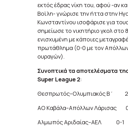
εκτός έδρας νίκη του, αφού -αν κ
Βοϊλη- γνώρισε την ήττα στην Ηγ
Κωνσταντίνου ισοφάρισε για τους
σημείωσε το νικητήριο γκολ στο 8
ενισχυμένη με κάποιες μεταγραφέ
πρωτάθλημα (0-0 με τον Απόλλων
ουραγών).
Συνοπτικά τα αποτελέσματα της 
Super League 2
:
Θεσπρωτός–Ολυμπιακός Β΄ 2
ΑΟ Καβάλα–Απόλλων Λάρισας 
Αλμωπός Αριδαίας–ΑΕΛ 0-1