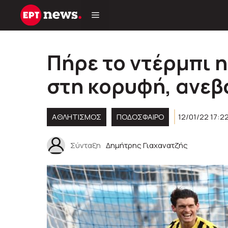
Μετάβαση
σε
περιεχόμενο
Πήρε το ντέρμπι η
στη κορυφή, ανεβα
ΑΘΛΗΤΙΣΜΟΣ
ΠΟΔΟΣΦΑΙΡΟ
12/01/22 17:2
Σύνταξη
Δημήτρης Γιαχανατζής