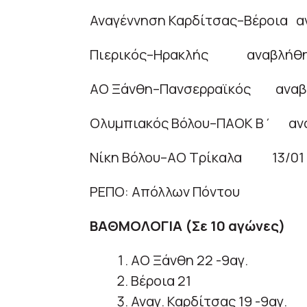
Αναγέννηση Καρδίτσας–Βέροια α
Πιερικός–Ηρακλής αναβλήθη
ΑΟ Ξάνθη–Πανσερραϊκός αναβ
Ολυμπιακός Βόλου–ΠΑΟΚ Β΄ αν
Νίκη Βόλου–ΑΟ Τρίκαλα 13/01
ΡΕΠΟ: Απόλλων Πόντου
ΒΑΘΜΟΛΟΓΙΑ (Σε 10 αγώνες)
ΑΟ Ξάνθη 22 -9αγ.
Βέροια 21
Αναγ. Καρδίτσας 19 -9αγ.