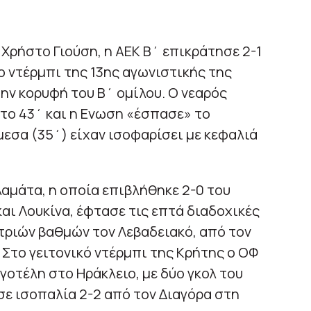
Χρήστο Γιούση, η ΑΕΚ Β΄ επικράτησε 2-1
ο ντέρμπι της 13ης αγωνιστικής της
την κορυφή του Β΄ ομίλου. Ο νεαρός
στο 43΄ και η Ενωση «έσπασε» το
εσα (35΄) είχαν ισοφαρίσει με κεφαλιά
λαμάτα, η οποία επιβλήθηκε 2-0 του
αι Λουκίνα, έφτασε τις επτά διαδοχικές
τριών βαθμών τον Λεβαδειακό, από τον
. Στο γειτονικό ντέρμπι της Κρήτης ο ΟΦ
γοτέλη στο Ηράκλειο, με δύο γκολ του
σε ισοπαλία 2-2 από τον Διαγόρα στη