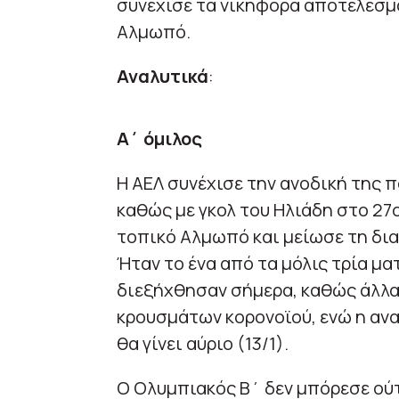
συνέχισε τα νικηφόρα αποτελέσμα
Αλμωπό.
Αναλυτικά
:
Α΄ όμιλος
Η ΑΕΛ συνέχισε την ανοδική της π
καθώς με γκολ του Ηλιάδη στο 27ο
τοπικό Αλμωπό και μείωσε τη δια
Ήταν το ένα από τα μόλις τρία μα
διεξήχθησαν σήμερα, καθώς άλλ
κρουσμάτων κορονοϊού, ενώ η ανα
θα γίνει αύριο (13/1).
Ο Ολυμπιακός Β΄ δεν μπόρεσε ούτ