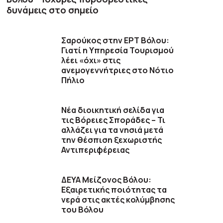
δυνάμεις στο σημείο
Σαρούκος στην ΕΡΤ Βόλου:
Γιατί η Υπηρεσία Τουρισμού
λέει «όχι» στις
ανεμογεννήτριες στο Νότιο
Πήλιο
Νέα διοικητική σελίδα για
τις Βόρειες Σποράδες – Τι
αλλάζει για τα νησιά μετά
την θέσπιση ξεχωριστής
Αντιπεριφέρειας
ΔΕΥΑ Μείζονος Βόλου:
Εξαιρετικής ποιότητας τα
νερά στις ακτές κολύμβησης
του Βόλου