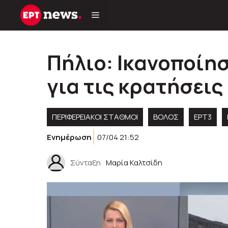
Μετάβαση
σε
περιεχόμενο
Πήλιο: Ικανοποίη
για τις κρατήσεις
ΠΕΡΙΦΕΡΕΙΑΚΟΊ ΣΤΑΘΜΟΊ
ΒΟΛΟΣ
ΕΡΤ3
Ενημέρωση
07/04 21:52
Σύνταξη
Μαρία Καλτσίδη