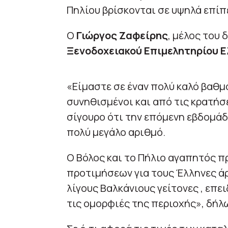
Πηλίου βρίσκονται σε υψηλά επίπ
Ο
Γιώργος Ζαφείρης
, μέλος του 
Ξενοδοχειακού Επιμελητηρίου 
«Είμαστε σε έναν πολύ καλό βαθ
συνηθισμένοι και από τις κρατήσε
σίγουρο ότι την επόμενη εβδομάδ
πολύ μεγάλο αριθμό.
Ο Βόλος και το Πήλιο αγαπητός π
προτιμήσεων για τους Έλληνες ά
λίγους Βαλκάνιους γείτονες , επε
τις ομορφιές της περιοχής», δήλω