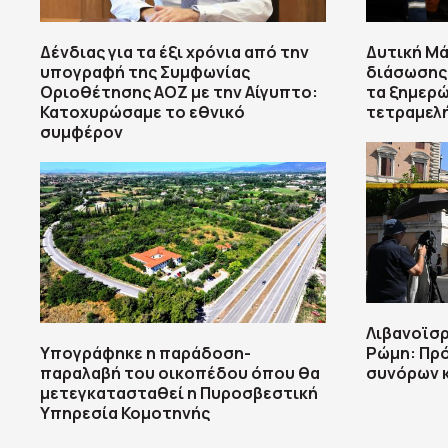
Δένδιας για τα έξι χρόνια από την
Δυτική Μά
υπογραφή της Συμφωνίας
διάσωσης
Οριοθέτησης ΑΟΖ με την Αίγυπτο:
τα ξημερώ
Κατοχυρώσαμε το εθνικό
τετραμελή
συμφέρον
Λιβανοϊσρ
Υπογράφηκε η παράδοση-
Ρώμη: Πρ
παραλαβή του οικοπέδου όπου θα
συνόρων κ
μετεγκατασταθεί η Πυροσβεστική
Υπηρεσία Κομοτηνής