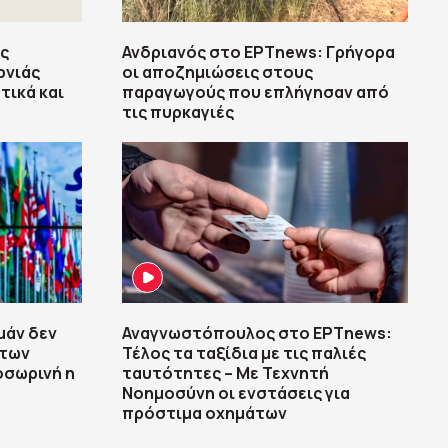
ς
Ανδριανός στο ΕΡΤnews: Γρήγορα
ρνιάς
οι αποζημιώσεις στους
τικά και
παραγωγούς που επλήγησαν από
τις πυρκαγιές
μάν δεν
Αναγνωστόπουλος στο ΕΡΤnews:
 των
Τέλος τα ταξίδια με τις παλιές
οσωρινή η
ταυτότητες – Με Τεχνητή
Νοημοσύνη οι ενστάσεις για
πρόστιμα οχημάτων