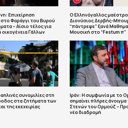
νη: Επιχείρηση
Ο Ελληνόγαλλος μαέστρο
 στο Φαράγγι του Βυρού
Διονύσιος Δερβής-Μπου
ματα – Αίσιο τέλος για
“πάντρεψε” ξανά Μαθημα
 οικογένεια Γάλλων
Μουσική στο “Festum π”
αηλινές συνομιλίες στη
Ιράν: Η συμφωνία με το Ο
όοδος στα ζητήματα των
σημαίνει πλήρες άνοιγμα
αι της εκεχειρίας
Στενών του Ορμούζ – Πρ
νέα διαδρομή