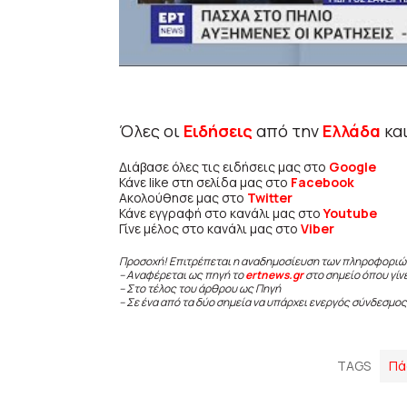
Όλες οι
Ειδήσεις
από την
Ελλάδα
κα
Διάβασε όλες τις ειδήσεις μας στο
Google
Κάνε like στη σελίδα μας στο
Facebook
Ακολούθησε μας στο
Twitter
Κάνε εγγραφή στο κανάλι μας στο
Youtube
Γίνε μέλος στο κανάλι μας στο
Viber
Προσοχή! Επιτρέπεται η αναδημοσίευση των πληροφοριώ
– Αναφέρεται ως πηγή το
ertnews.gr
στο σημείο όπου γίν
– Στο τέλος του άρθρου ως Πηγή
– Σε ένα από τα δύο σημεία να υπάρχει ενεργός σύνδεσμος
TAGS
Πά