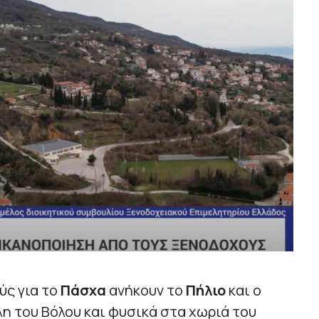
ύς για το
Πάσχα
ανήκουν το
Πήλιο
και ο
λη του Βόλου και φυσικά στα χωριά του