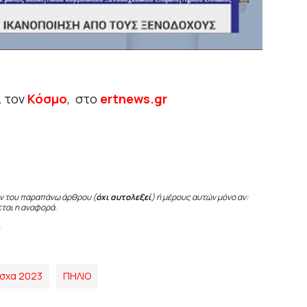
ι τον
Κόσμο
, στο
ertnews.gr
ν του παραπάνω άρθρου (
όχι αυτολεξεί
) ή μέρους αυτών μόνο αν:
εται η αναφορά.
σχα 2023
ΠΗΛΙΟ