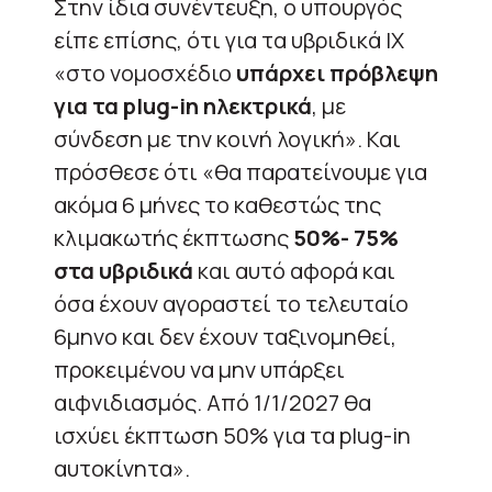
Στην ίδια συνέντευξη, ο υπουργός
είπε επίσης, ότι για τα υβριδικά ΙΧ
«στο νομοσχέδιο
υπάρχει πρόβλεψη
για τα plug-in ηλεκτρικά
, με
σύνδεση με την κοινή λογική». Και
πρόσθεσε ότι «θα παρατείνουμε για
ακόμα 6 μήνες το καθεστώς της
κλιμακωτής έκπτωσης
50%- 75%
στα υβριδικά
και αυτό αφορά και
όσα έχουν αγοραστεί το τελευταίο
6μηνο και δεν έχουν ταξινομηθεί,
προκειμένου να μην υπάρξει
αιφνιδιασμός. Από 1/1/2027 θα
ισχύει έκπτωση 50% για τα plug-in
αυτοκίνητα».