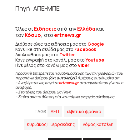
Πηγή: ΑΠΕ-ΜΠΕ
Όλες οι
Ειδήσεις
από την
Ελλάδα
και
τον
Κόσμο
, στο
ertnews.gr
Διάβασε όλες τις ειδήσεις μας στο
Google
Κάνε like στη σελίδα μας στο
Facebook
Ακολούθησε μας στο
Twitter
Κάνε εγγραφή στο κανάλι μας στο
Youtube
Γίνε μέλος στο κανάλι μας στο
Viber
Προσοχή! Επιτρέπεται η αναδημοσίευση των πληροφοριών του
παραπάνω άρθρου (
όχι αυτολεξεί
) ή μέρους αυτών μόνο αν:
– Αναφέρεται ως πηγή το
ertnews.gr
στο σημείο όπου γίνεται η
αναφορά.
– Στο τέλος του άρθρου ως Πηγή
– Σε ένα από τα δύο σημεία να υπάρχει ενεργός σύνδεσμος
TAGS
ΑΕΠ
ελβετικό φράγκο
Κυριάκος Πιερρακάκης
νόμος Κατσέλη