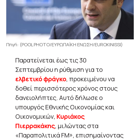
Πηγή: (POOL PHOTO/ΕΥΡΩΠΑΪΚΗ ΕΝΩΣΗ/EUROKINISSI)
Παρατείνεται έως τις 30
Σεπτεμβρίου η ρύθμιση για το
ελβετικό φράγκο
, προκειμένου να
δοθεί περισσότερος χρόνος στους
δανειολήπτες. Αυτό δήλωσε ο
υπουργός Εθνικής Οικονομίας και
Οικονομικών,
Κυριάκος
Πιερρακάκης
, μιλώντας στα
«Παραπολιτικά FM», επισημαίνοντας