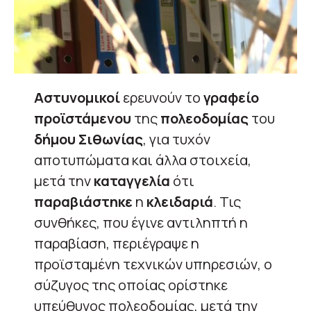
Αστυνομικοί
ερευνούν το
γραφείο
προϊστάμενου
της
πολεοδομίας
του
δήμου Σιθωνίας
, για τυχόν
αποτυπώματα και άλλα στοιχεία,
μετά την
καταγγελία
ότι
παραβιάστηκε
η
κλειδαριά
. Τις
συνθήκες, που έγινε αντιληπτή η
παραβίαση, περιέγραψε η
προϊσταμένη τεχνικών υπηρεσιών, ο
σύζυγος της οποίας ορίστηκε
υπεύθυνος πολεοδομίας, μετά την