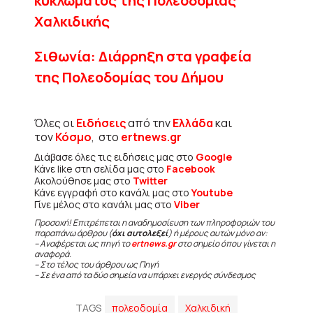
κυκλώματος της Πολεοδομίας
Χαλκιδικής
Σιθωνία: Διάρρηξη στα γραφεία
της Πολεοδομίας του Δήμου
Όλες οι
Ειδήσεις
από την
Ελλάδα
και
τον
Κόσμο
, στο
ertnews.gr
Διάβασε όλες τις ειδήσεις μας στο
Google
Κάνε like στη σελίδα μας στο
Facebook
Ακολούθησε μας στο
Twitter
Κάνε εγγραφή στο κανάλι μας στο
Youtube
Γίνε μέλος στο κανάλι μας στο
Viber
Προσοχή! Επιτρέπεται η αναδημοσίευση των πληροφοριών του
παραπάνω άρθρου (
όχι αυτολεξεί
) ή μέρους αυτών μόνο αν:
– Αναφέρεται ως πηγή το
ertnews.gr
στο σημείο όπου γίνεται η
αναφορά.
– Στο τέλος του άρθρου ως Πηγή
– Σε ένα από τα δύο σημεία να υπάρχει ενεργός σύνδεσμος
TAGS
πολεοδομία
Χαλκιδική