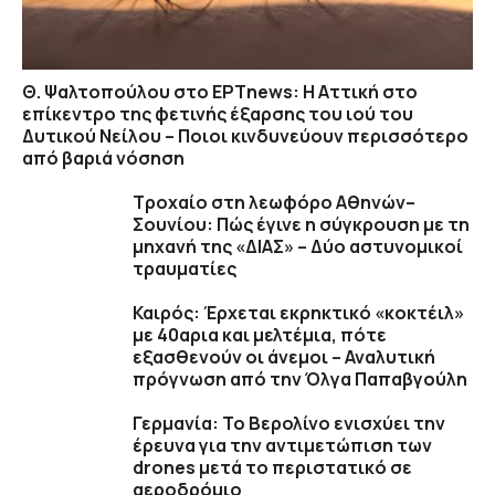
Θ. Ψαλτοπούλου στο ΕΡΤnews: Η Αττική στο
επίκεντρο της φετινής έξαρσης του ιού του
Δυτικού Νείλου – Ποιοι κινδυνεύουν περισσότερο
από βαριά νόσηση
Τροχαίο στη λεωφόρο Αθηνών–
Σουνίου: Πώς έγινε η σύγκρουση με τη
μηχανή της «ΔΙΑΣ» – Δύο αστυνομικοί
τραυματίες
Καιρός: Έρχεται εκρηκτικό «κοκτέιλ»
με 40αρια και μελτέμια, πότε
εξασθενούν οι άνεμοι – Αναλυτική
πρόγνωση από την Όλγα Παπαβγούλη
Γερμανία: Το Βερολίνο ενισχύει την
έρευνα για την αντιμετώπιση των
drones μετά το περιστατικό σε
αεροδρόμιο