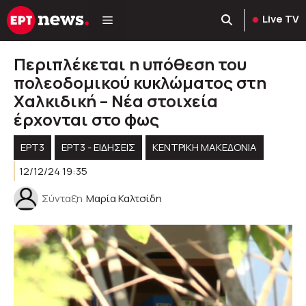
Μετάβαση
Live TV
σε
περιεχόμενο
Περιπλέκεται η υπόθεση του
πολεοδομικού κυκλώματος στη
Χαλκιδική – Νέα στοιχεία
έρχονται στο φως
ΕΡΤ3
ΕΡΤ3 - ΕΙΔΉΣΕΙΣ
ΚΕΝΤΡΙΚΉ ΜΑΚΕΔΟΝΊΑ
12/12/24 19:35
Σύνταξη
Μαρία Καλτσίδη