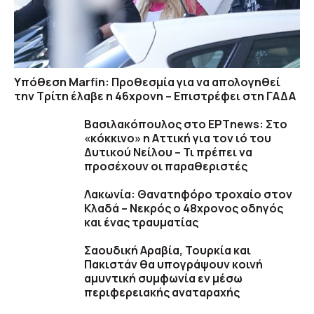
Υπόθεση Marfin: Προθεσμία για να απολογηθεί
την Τρίτη έλαβε η 46χρονη – Επιστρέφει στη ΓΑΔΑ
Βασιλακόπουλος στο ΕΡΤnews: Στο
«κόκκινο» η Αττική για τον ιό του
Δυτικού Νείλου – Τι πρέπει να
προσέχουν οι παραθεριστές
Λακωνία: Θανατηφόρο τροχαίο στον
Κλαδά – Νεκρός ο 48χρονος οδηγός
και ένας τραυματίας
Σαουδική Αραβία, Τουρκία και
Πακιστάν θα υπογράψουν κοινή
αμυντική συμφωνία εν μέσω
περιφερειακής αναταραχής