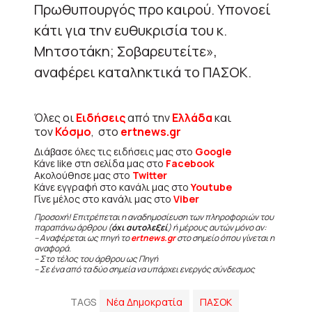
Πρωθυπουργός προ καιρού. Υπονοεί
κάτι για την ευθυκρισία του κ.
Μητσοτάκη; Σοβαρευτείτε»,
αναφέρει καταληκτικά το ΠΑΣΟΚ.
Όλες οι
Ειδήσεις
από την
Ελλάδα
και
τον
Κόσμο
, στο
ertnews.gr
Διάβασε όλες τις ειδήσεις μας στο
Google
Κάνε like στη σελίδα μας στο
Facebook
Ακολούθησε μας στο
Twitter
Κάνε εγγραφή στο κανάλι μας στο
Youtube
Γίνε μέλος στο κανάλι μας στο
Viber
Προσοχή! Επιτρέπεται η αναδημοσίευση των πληροφοριών του
παραπάνω άρθρου (
όχι αυτολεξεί
) ή μέρους αυτών μόνο αν:
– Αναφέρεται ως πηγή το
ertnews.gr
στο σημείο όπου γίνεται η
αναφορά.
– Στο τέλος του άρθρου ως Πηγή
– Σε ένα από τα δύο σημεία να υπάρχει ενεργός σύνδεσμος
TAGS
Νέα Δημοκρατία
ΠΑΣΟΚ