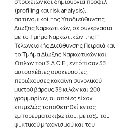
στοιχείων και δημιουργία προφίλ
(profiling και risk analysis),
αστυνομικοί της Υποδιεύθυνσης
Δίωξης Ναρκωτικών, σε συνεργασία
με το Τμήμα Ναρκωτικών της Γ’
Τελωνειακής Διεύθυνσης Πειραιά και
το Τμήμα Δίωξης Ναρκωτικών και
Όπλων του Σ.Δ.Ο.Ε., εντόπισαν 33
αυτοσχέδιες συσκευασίες,
περιέχουσες κοκαΐνη συνολικού
μικτού βάρους 38 κιλών και 200
γραμμαρίων, οι οποίες είχαν
επιμελώς τοποθετηθεί εντός
εμπορευματοκιβωτίου, μεταξύ του
ψυκτικού μηχανισμού και του