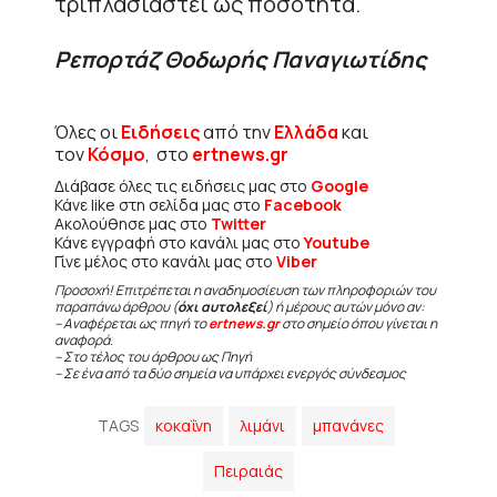
τριπλασιαστεί ως ποσότητα.
Ρεπορτάζ Θοδωρής Παναγιωτίδης
Όλες οι
Ειδήσεις
από την
Ελλάδα
και
τον
Κόσμο
, στο
ertnews.gr
Διάβασε όλες τις ειδήσεις μας στο
Google
Κάνε like στη σελίδα μας στο
Facebook
Ακολούθησε μας στο
Twitter
Κάνε εγγραφή στο κανάλι μας στο
Youtube
Γίνε μέλος στο κανάλι μας στο
Viber
Προσοχή! Επιτρέπεται η αναδημοσίευση των πληροφοριών του
παραπάνω άρθρου (
όχι αυτολεξεί
) ή μέρους αυτών μόνο αν:
– Αναφέρεται ως πηγή το
ertnews.gr
στο σημείο όπου γίνεται η
αναφορά.
– Στο τέλος του άρθρου ως Πηγή
– Σε ένα από τα δύο σημεία να υπάρχει ενεργός σύνδεσμος
TAGS
κοκαΐνη
λιμάνι
μπανάνες
Πειραιάς