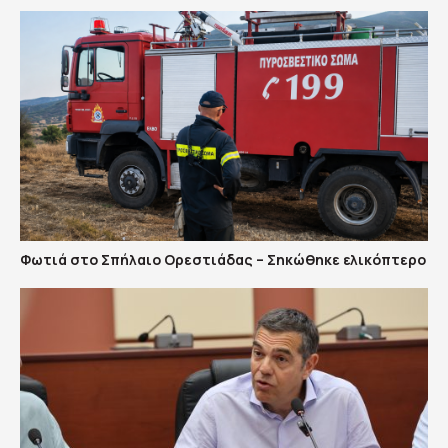
Φωτιά στο Σπήλαιο Ορεστιάδας – Σηκώθηκε ελικόπτερο