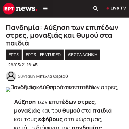
Μετάβαση
Live TV
σε
περιεχόμενο
Πανδημία: Αύξηση των επιπέδων
στρες, μοναξιάς και θυμού στα
παιδιά
ΕΡΤ3
ΕΡΤ3 – FEATURED
ΘΕΣΣΑΛΟΝΙΚΗ
26/03/21 16:45
Σύνταξη
Μπέλλα Θεριού
Αύξηση
των
επιπέδων στρες
,
μοναξιάς
και του
θυμού
στα
παιδιά
και τους
εφήβους
στη χώρα μας,
κατά τη διάρκεια της
πανδημίας
,