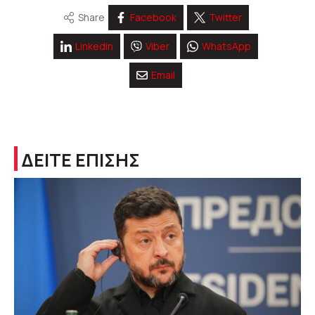
Share
Facebook
Twitter
Linkedin
Viber
WhatsApp
Email
ΔΕΙΤΕ ΕΠΙΣΗΣ