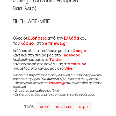
College (Λονδίνο, Ηνωμένο
Βασίλειο).
ΠΗΓΗ: ΑΠΕ-ΜΠΕ
Όλες οι
Ειδήσεις
από την
Ελλάδα
και
τον
Κόσμο
, στο
ertnews.gr
Διάβασε όλες τις ειδήσεις μας στο
Google
Κάνε like στη σελίδα μας στο
Facebook
Ακολούθησε μας στο
Twitter
Κάνε εγγραφή στο κανάλι μας στο
Youtube
Γίνε μέλος στο κανάλι μας στο
Viber
Προσοχή! Επιτρέπεται η αναδημοσίευση των πληροφοριών του
παραπάνω άρθρου (
όχι αυτολεξεί
) ή μέρους αυτών μόνο αν:
– Αναφέρεται ως πηγή το
ertnews.gr
στο σημείο όπου γίνεται η
αναφορά.
– Στο τέλος του άρθρου ως Πηγή
– Σε ένα από τα δύο σημεία να υπάρχει ενεργός σύνδεσμος
TAGS
παιδιά
πανδημία
στρες