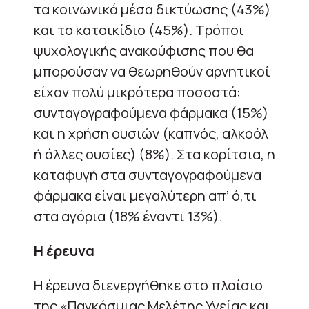
τα κοινωνικά μέσα δικτύωσης (43%)
και το κατοικίδιο (45%). Τρόποι
ψυχολογικής ανακούφισης που θα
μπορούσαν να θεωρηθούν αρνητικοί
είχαν πολύ μικρότερα ποσοστά:
συνταγογραφούμενα φάρμακα (15%)
και η χρήση ουσιών (καπνός, αλκοόλ
ή άλλες ουσίες) (8%). Στα κορίτσια, η
καταφυγή στα συνταγογραφούμενα
φάρμακα είναι μεγαλύτερη απ’ ό,τι
στα αγόρια (18% έναντι 13%).
Η έρευνα
Η έρευνα διενεργήθηκε στο πλαίσιο
της «Παγκόσμιας Μελέτης Υγείας και