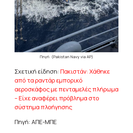
Πηγή: (Pakistan Navy via AP)
Σχετική είδηση:
Πακιστάν: Χάθηκε
από τα ραντάρ εμπορικό
αεροσκάφος με πενταμελές πλήρωμα
– Είχε αναφέρει πρόβλημα στο
σύστημα πλοήγησης
Πηγή: ΑΠΕ-ΜΠΕ