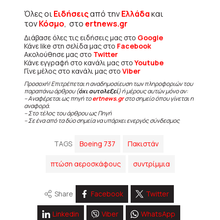
Όλες οι
Ειδήσεις
από την
Ελλάδα
και
τον
Κόσμο
, στο
ertnews.gr
Διάβασε όλες τις ειδήσεις μας στο
Google
Κάνε like στη σελίδα μας στο
Facebook
Ακολούθησε μας στο
Twitter
Κάνε εγγραφή στο κανάλι μας στο
Youtube
Γίνε μέλος στο κανάλι μας στο
Viber
Προσοχή! Επιτρέπεται η αναδημοσίευση των πληροφοριών του
παραπάνω άρθρου (
όχι αυτολεξεί
) ή μέρους αυτών μόνο αν:
– Αναφέρεται ως πηγή το
ertnews.gr
στο σημείο όπου γίνεται η
αναφορά.
– Στο τέλος του άρθρου ως Πηγή
– Σε ένα από τα δύο σημεία να υπάρχει ενεργός σύνδεσμος
TAGS
Boeing 737
Πακιστάν
πτώση αεροσκάφους
συντρίμμια
Share
Facebook
Twitter
Linkedin
Viber
WhatsApp