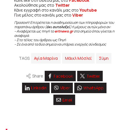
Κάνε like στη σελίδα μας στο
Facebook
Ακολούθησε μας στο
Twitter
Κάνε εγγραφή στο κανάλι μας στο
Youtube
Γίνε μέλος στο κανάλι μας στο
Viber
Προσοχή! Επιτρέπεται η αναδημοσίευση των πληροφοριών του
παραπάνω άρθρου (
όχι αυτολεξεί
) ή μέρους αυτών μόνο αν:
– Αναφέρεται ως πηγή το
ertnews.gr
στο σημείο όπου γίνεται η
αναφορά.
– Στο τέλος του άρθρου ως Πηγή
– Σε ένα από τα δύο σημεία να υπάρχει ενεργός σύνδεσμος
TAGS
Αγία Μαρίνα
Μάικλ Μόσλεϊ
Σύμη
Share
Facebook
Twitter
Linkedin
Viber
WhatsApp
Email