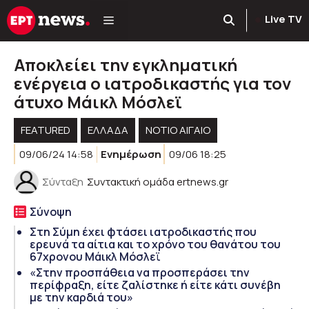
Μετάβαση
Live TV
σε
περιεχόμενο
Αποκλείει την εγκληματική
ενέργεια ο ιατροδικαστής για τον
άτυχο Μάικλ Μόσλεϊ
FEATURED
ΕΛΛΑΔΑ
ΝΟΤΙΟ ΑΙΓΑΙΟ
09/06/24 14:58
Ενημέρωση
09/06 18:25
Σύνταξη
Συντακτική ομάδα ertnews.gr
Σύνοψη
Στη Σύμη έχει φτάσει ιατροδικαστής που
ερευνά τα αίτια και το χρόνο του θανάτου του
67χρονου Μάικλ Μόσλεϊ
«Στην προσπάθεια να προσπεράσει την
περίφραξη, είτε ζαλίστηκε ή είτε κάτι συνέβη
με την καρδιά του»