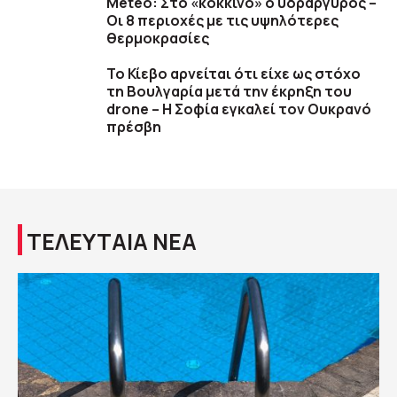
Meteo: Στο «κόκκινο» ο υδράργυρος –
Οι 8 περιοχές με τις υψηλότερες
θερμοκρασίες
Το Κίεβο αρνείται ότι είχε ως στόχο
τη Βουλγαρία μετά την έκρηξη του
drone – Η Σοφία εγκαλεί τον Ουκρανό
πρέσβη
ΤΕΛΕΥΤΑΙΑ ΝΕΑ