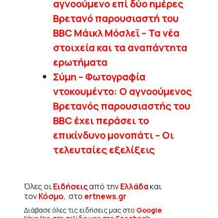
αγνοούμενο επί δύο ημέρες
Βρετανό παρουσιαστή του
BBC Μάικλ Μόσλεϊ – Τα νέα
στοιχεία και τα αναπάντητα
ερωτήματα
Σύμη – Φωτογραφία
ντοκουμέντο: Ο αγνοούμενος
Βρετανός παρουσιαστής του
BBC έχει περάσει το
επικίνδυνο μονοπάτι – Οι
τελευταίες εξελίξεις
Όλες οι
Ειδήσεις
από την
Ελλάδα
και
τον
Κόσμο
, στο
ertnews.gr
Διάβασε όλες τις ειδήσεις μας στο
Google