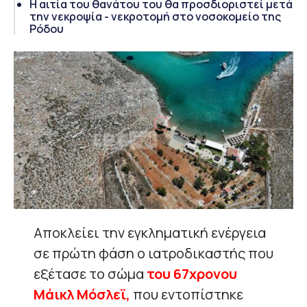
Η αιτία του θανάτου του θα προσδιοριστεί μετά
την νεκροψία - νεκροτομή στο νοσοκομείο της
Ρόδου
Αποκλείει την εγκληματική ενέργεια
σε πρώτη φάση ο ιατροδικαστής που
εξέτασε το σώμα
του 67χρονου
Μάικλ Μόσλεϊ,
που εντοπίστηκε