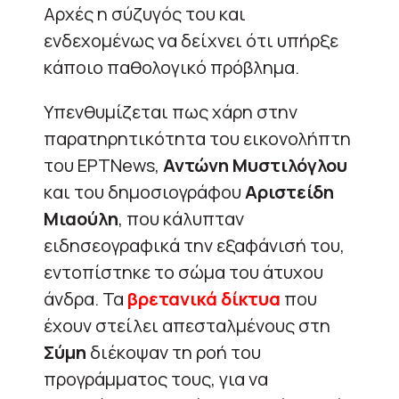
Αρχές η σύζυγός του και
ενδεχομένως να δείχνει ότι υπήρξε
κάποιο παθολογικό πρόβλημα.
Υπενθυμίζεται πως χάρη στην
παρατηρητικότητα του εικονολήπτη
του ΕΡΤΝews,
Αντώνη Μυστιλόγλου
και του δημοσιογράφου
Αριστείδη
Μιαούλη
, που κάλυπταν
ειδησεογραφικά την εξαφάνισή του,
εντοπίστηκε το σώμα του άτυχου
άνδρα. Τα
βρετανικά δίκτυα
που
έχουν στείλει απεσταλμένους στη
Σύμη
διέκοψαν τη ροή του
προγράμματος τους, για να