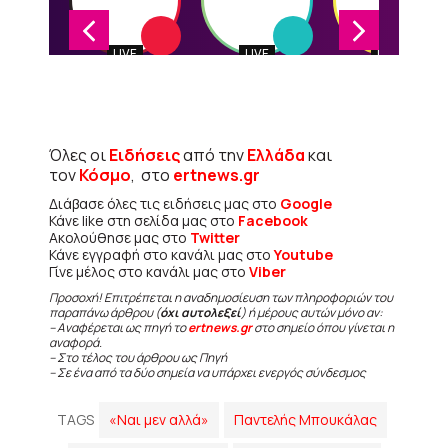
Όλες οι
Ειδήσεις
από την
Ελλάδα
και
τον
Κόσμο
, στο
ertnews.gr
Διάβασε όλες τις ειδήσεις μας στο
Google
Κάνε like στη σελίδα μας στο
Facebook
Ακολούθησε μας στο
Twitter
Κάνε εγγραφή στο κανάλι μας στο
Youtube
Γίνε μέλος στο κανάλι μας στο
Viber
Προσοχή! Επιτρέπεται η αναδημοσίευση των πληροφοριών του
παραπάνω άρθρου (
όχι αυτολεξεί
) ή μέρους αυτών μόνο αν:
– Αναφέρεται ως πηγή το
ertnews.gr
στο σημείο όπου γίνεται η
αναφορά.
– Στο τέλος του άρθρου ως Πηγή
– Σε ένα από τα δύο σημεία να υπάρχει ενεργός σύνδεσμος
TAGS
«Ναι μεν αλλά»
Παντελής Μπουκάλας