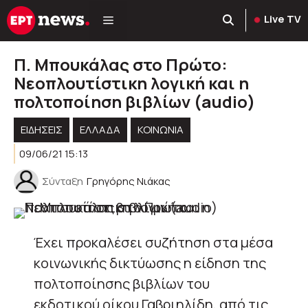
Μετάβαση
Live TV
σε
περιεχόμενο
Π. Μπουκάλας στο Πρώτο:
Νεοπλουτίστικη λογική και η
πολτοποίηση βιβλίων (audio)
ΕΙΔΗΣΕΙΣ
ΕΛΛΑΔΑ
ΚΟΙΝΩΝΊΑ
09/06/21 15:13
Σύνταξη
Γρηγόρης Νιάκας
Έχει προκαλέσει συζήτηση στα μέσα
κοινωνικής δικτύωσης η είδηση της
πολτοποίησης βιβλίων του
εκδοτικού οίκου Γαβριηλίδη, από τις