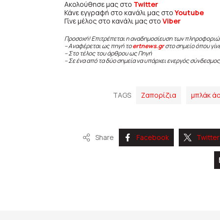
Ακολούθησε μας στο
Twitter
Κάνε εγγραφή στο κανάλι μας στο
Youtube
Γίνε μέλος στο κανάλι μας στο
Viber
Προσοχή! Επιτρέπεται η αναδημοσίευση των πληροφοριώ
– Αναφέρεται ως πηγή το
ertnews.gr
στο σημείο όπου γίν
– Στο τέλος του άρθρου ως Πηγή
– Σε ένα από τα δύο σημεία να υπάρχει ενεργός σύνδεσμος
TAGS
Ζαπορίζια
μπλάκ ά
Share
Facebook
Twitter