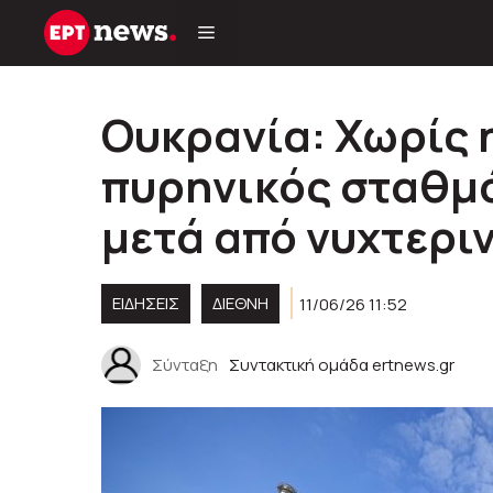
Μετάβαση
σε
περιεχόμενο
Ουκρανία: Χωρίς 
πυρηνικός σταθμό
μετά από νυχτερι
ΕΙΔΗΣΕΙΣ
ΔΙΕΘΝΗ
11/06/26 11:52
Σύνταξη
Συντακτική ομάδα ertnews.gr