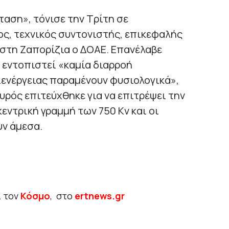
ταση», τόνισε την Τρίτη σε
ς, τεχνικός συντονιστής, επικεφαλής
στη Ζαπορίζια ο ΔΟΑΕ. Επανέλαβε
ι εντοπιστεί «καμία διαρροή
ιενέργειας παραμένουν φυσιολογικά»,
ρός επιτεύχθηκε για να επιτρέψει την
ντρική γραμμή των 750 Kv και οι
υν άμεσα.
ι τον
Κόσμο
, στο
ertnews.gr