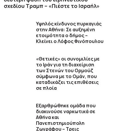
σχεδίου Τραμπ – «Πιέστε το Ισραήλ»
Υψηλός κίνδυνος πυρκαγιάς
στην Αθήνα: Σε αυξημένη
ετοιμότητα ο δήμος –
Κλείνει ο Λόφος Φινόπουλου
«Θετικές» οι συνομιλίες με
το Ιράν για τη διαχείριση
των Στενών του Ορμούζ
σύμφωνα με το Ομάν, που
καταδικάζει τις επιθέσεις
σε πλοία
Εξαρθρώθηκε ομάδα που
διακινούσε ναρκωτικά σε
Αθήνα και
Πανεπιστημιούπολη
Ζωγράφου – Τρεις