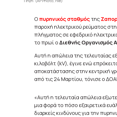
Πηγή: (AP Photo, File)
Ο
πυρηνικός σταθμός
της
Ζαπορ
παροχή ηλεκτρικού ρεύματος στη 
πλήγματος σε εφεδρικό ηλεκτρι
το πρωί ο
Διεθνής Οργανισμός Α
Αυτή η απώλεια της τελευταίας ε
κιλοβόλτ (kV), έγινε ενώ επρόκε
αποκατάστασης στην κεντρική γρα
από τις 24 Μαρτίου, τόνισε ο ΔΟΑ
«Αυτή η τελευταία απώλεια εξωτε
μια φορά το πόσο εξαιρετικά ευάλ
διαρκείς κινδύνους για την πυρη