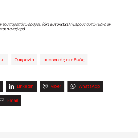
ν του παραπάνω άρθρου (
όχι αυτολεξεί
) ή μέρους αυτών μόνο αν:
εται η αναφορά.
ουτ
Ουκρανία
πυρηνικός σταθμός
Linkedin
Viber
WhatsApp
Email