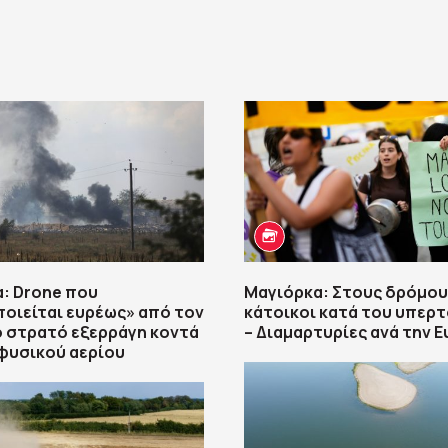
: Drone που
Μαγιόρκα: Στους δρόμου
οιείται ευρέως» από τον
κάτοικοι κατά του υπερ
 στρατό εξερράγη κοντά
– Διαμαρτυρίες ανά την 
φυσικού αερίου