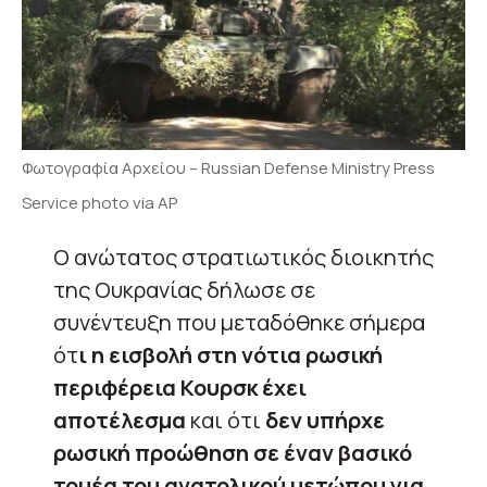
Φωτογραφία Αρχείου – Russian Defense Ministry Press
Service photo via AP
Ο ανώτατος στρατιωτικός διοικητής
της Ουκρανίας δήλωσε σε
συνέντευξη που μεταδόθηκε σήμερα
ότ
ι η εισβολή στη νότια ρωσική
περιφέρεια Κουρσκ έχει
αποτέλεσμα
και ότι
δεν υπήρχε
ρωσική προώθηση σε έναν βασικό
τομέα του ανατολικού μετώπου για