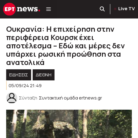
Μετάβαση
Live TV
σε
περιεχόμενο
Ουκρανία: Η επιχείρηση στην
περιφέρεια Κουρσκ έχει
αποτέλεσμα – Εδώ και μέρες δεν
υπάρχει ρωσική προώθηση στα
ανατολικά
ΕΙΔΗΣΕΙΣ
ΔΙΕΘΝΗ
05/09/24 21:49
Σύνταξη
Συντακτική ομάδα ertnews.gr