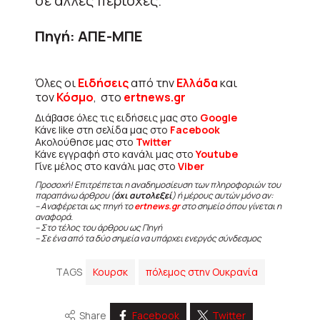
σε άλλες περιοχές.
Πηγή: ΑΠΕ-ΜΠΕ
Όλες οι
Ειδήσεις
από την
Ελλάδα
και
τον
Κόσμο
, στο
ertnews.gr
Διάβασε όλες τις ειδήσεις μας στο
Google
Κάνε like στη σελίδα μας στο
Facebook
Ακολούθησε μας στο
Twitter
Κάνε εγγραφή στο κανάλι μας στο
Youtube
Γίνε μέλος στο κανάλι μας στο
Viber
Προσοχή! Επιτρέπεται η αναδημοσίευση των πληροφοριών του
παραπάνω άρθρου (
όχι αυτολεξεί
) ή μέρους αυτών μόνο αν:
– Αναφέρεται ως πηγή το
ertnews.gr
στο σημείο όπου γίνεται η
αναφορά.
– Στο τέλος του άρθρου ως Πηγή
– Σε ένα από τα δύο σημεία να υπάρχει ενεργός σύνδεσμος
TAGS
Κουρσκ
πόλεμος στην Ουκρανία
Share
Facebook
Twitter