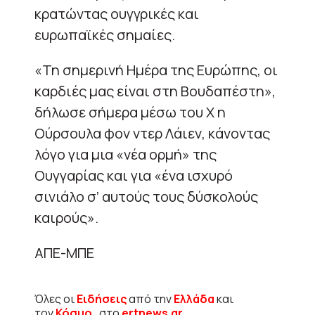
κρατώντας ουγγρικές και
ευρωπαϊκές σημαίες.
«Τη σημερινή Ημέρα της Ευρώπης, οι
καρδιές μας είναι στη Βουδαπέστη»,
δήλωσε σήμερα μέσω του X η
Ούρσουλα φον ντερ Λάιεν, κάνοντας
λόγο για μια «νέα ορμή» της
Ουγγαρίας και για «ένα ισχυρό
σινιάλο σ’ αυτούς τους δύσκολούς
καιρούς».
ΑΠΕ-ΜΠΕ
Όλες οι
Ειδήσεις
από την
Ελλάδα
και
τον
Κόσμο
, στο
ertnews.gr