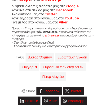
Διάβασε όλες τις ειδήσεις μας στο
Google
Κάνε like στη σελίδα μας στο
Facebook
Ακολούθησε μας στο
Twitter
Κάνε εγγραφή στο κανάλι μας στο
Youtube
Γίνε μέλος στο κανάλι μας στο
Viber
Προσοχή! Επιτρέπεται η αναδημοσίευση των πληροφοριών του
παραπάνω άρθρου (
όχι αυτολεξεί
) ή μέρους αυτών μόνο αν:
– Αναφέρεται ως πηγή το
ertnews.gr
στο σημείο όπου γίνεται η
αναφορά.
– Στο τέλος του άρθρου ως Πηγή
– Σε ένα από τα δύο σημεία να υπάρχει ενεργός σύνδεσμος
TAGS
Βίκτορ Όρμπαν
Ευρωπαϊκή Ένωση
Ουγγαρία
Ούρσουλα φον ντερ Λάιεν
Πίτερ Μαγιάρ
Share
Facebook
Twitter
Linkedin
Viber
WhatsApp