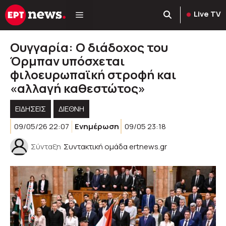
Μετάβαση
Live TV
σε
περιεχόμενο
Ουγγαρία: Ο διάδοχος του
Όρμπαν υπόσχεται
φιλοευρωπαϊκή στροφή και
«αλλαγή καθεστώτος»
ΕΙΔΗΣΕΙΣ
ΔΙΕΘΝΗ
09/05/26 22:07
Ενημέρωση
09/05 23:18
Σύνταξη
Συντακτική ομάδα ertnews.gr