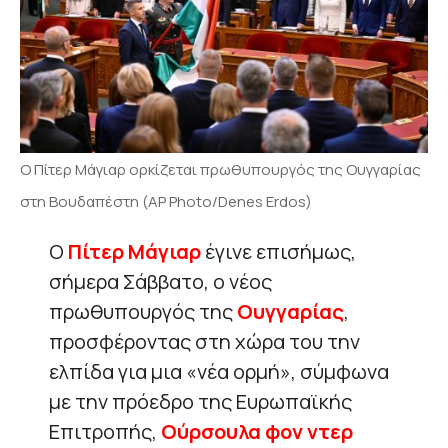
Ο Πίτερ Μάγιαρ ορκίζεται πρωθυπουργός της Ουγγαρίας
στη Βουδαπέστη (AP Photo/Denes Erdos)
Ο
Πίτερ Μάγιαρ
έγινε επισήμως,
σήμερα Σάββατο, ο νέος
πρωθυπουργός της
Ουγγαρίας
,
προσφέροντας στη χώρα του την
ελπίδα για μια «νέα ορμή», σύμφωνα
με την πρόεδρο της Ευρωπαϊκής
Επιτροπής,
Ούρσουλα φον ντερ