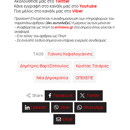
Ακολούθησε μας στο
Twitter
Κάνε εγγραφή στο κανάλι μας στο
Youtube
Γίνε μέλος στο κανάλι μας στο
Viber
Προσοχή! Επιτρέπεται η αναδημοσίευση των πληροφοριών του
παραπάνω άρθρου (
όχι αυτολεξεί
) ή μέρους αυτών μόνο αν:
– Αναφέρεται ως πηγή το
ertnews.gr
στο σημείο όπου γίνεται η
αναφορά.
– Στο τέλος του άρθρου ως Πηγή
– Σε ένα από τα δύο σημεία να υπάρχει ενεργός σύνδεσμος
TAGS
Γιάννης Κεφαλογιάννης
Δημήτρης Βαρτζόπουλος
Κώστας Τσιάρας
Νέα Δημοκρατία
ΟΠΕΚΕΠΕ
Share
Facebook
Twitter
Linkedin
Viber
WhatsApp
Email