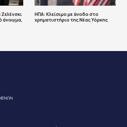
 Ζελένσκι
ΗΠΑ: Κλείσιμο με άνοδο στο
ό άνοιγμα,
χρηματιστήριο της Νέας Υόρκης
ΟΜΕΝΩΝ