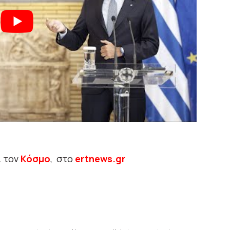
ι τον
Κόσμο
, στο
ertnews.gr