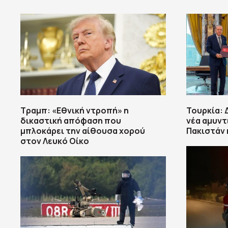
Τραμπ: «Εθνική ντροπή» η
Τουρκία: 
δικαστική απόφαση που
νέα αμυντ
μπλοκάρει την αίθουσα χορού
Πακιστάν 
στον Λευκό Οίκο