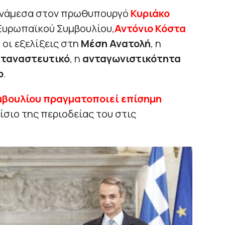
ανάμεσα στον πρωθυπουργό
Κυριάκο
 Ευρωπαϊκού Συμβουλίου,
Αντόνιο Κόστα
, οι εξελίξεις στη
Μέση Ανατολή
, η
εταναστευτικό
, η
ανταγωνιστικότητα
ο
.
μβουλίου πραγματοποιεί επίσημη
ίσιο της περιοδείας του στις