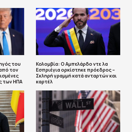
ηγός του
Κολομβία: Ο Αμπελάρδο ντε λα
από τον
Εσπριέγια ορκίστηκε πρόεδρος –
ρισμένες
Σκληρή γραμμή κατά ανταρτών και
ς των ΗΠΑ
καρτέλ