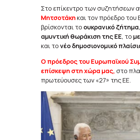
Στο επίκεντρο των συζητήσεων 
Μητσοτάκη
και τον πρόεδρο του
βρίσκονται το
ουκρανικό ζήτημα
αμυντική θωράκιση της ΕΕ
, το
μ
και το
νέο δημοσιονομικό πλαίσι
Ο πρόεδρος του Ευρωπαϊκού Συ
επίσκεψη στη χώρα μας,
στο πλα
πρωτεύουσες των «27» της ΕΕ.