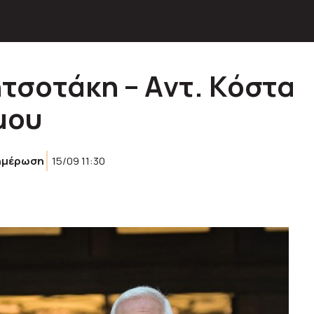
ητσοτάκη – Aντ. Kόστα
μου
ημέρωση
15/09 11:30