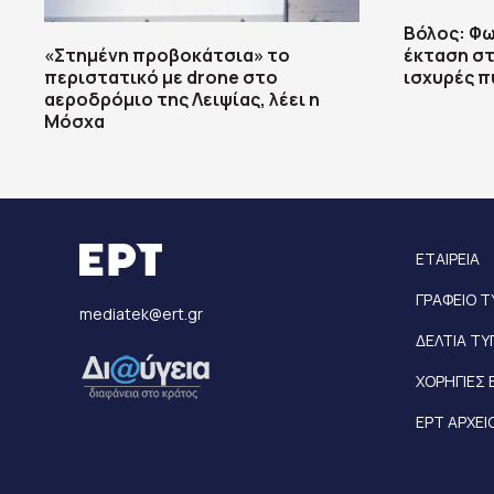
Βόλος: Φω
«Στημένη προβοκάτσια» το
έκταση στ
περιστατικό με drone στο
ισχυρές π
αεροδρόμιο της Λειψίας, λέει η
Μόσχα
ΕΤΑΙΡΕΙΑ
ΓΡΑΦΕΙΟ 
mediatek@ert.gr
ΔΕΛΤΙΑ Τ
ΧΟΡΗΓΙΕΣ 
ΕΡΤ ΑΡΧΕΙ