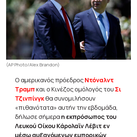
(AP Photo/Alex Brandon)
Ο αμερικανός πρόεδρος
Ντόναλντ
Τραμπ
και ο Κινέζος ομόλογός του
Σι
Τζινπίνγκ
θα συνομιλήσουν
«πιθανότατα» αυτήν την εβδομάδα,
δήλωσε σήμερα
η εκπρόσωπος του
Λευκού Οίκου Κάρολαϊν Λέβιτ εν
μέσω αυξανόμενων εμπορικών