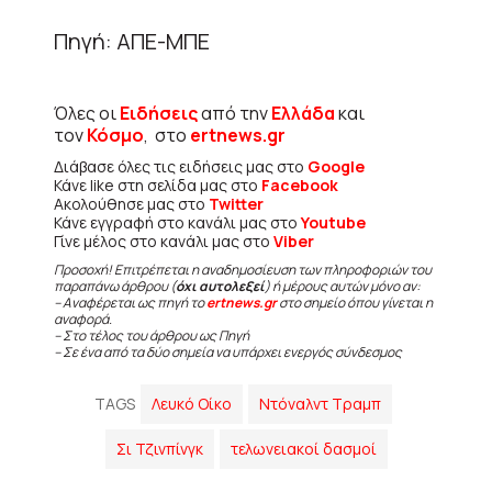
Πηγή: ΑΠΕ-ΜΠΕ
Όλες οι
Ειδήσεις
από την
Ελλάδα
και
τον
Κόσμο
, στο
ertnews.gr
Διάβασε όλες τις ειδήσεις μας στο
Google
Κάνε like στη σελίδα μας στο
Facebook
Ακολούθησε μας στο
Twitter
Κάνε εγγραφή στο κανάλι μας στο
Youtube
Γίνε μέλος στο κανάλι μας στο
Viber
Προσοχή! Επιτρέπεται η αναδημοσίευση των πληροφοριών του
παραπάνω άρθρου (
όχι αυτολεξεί
) ή μέρους αυτών μόνο αν:
– Αναφέρεται ως πηγή το
ertnews.gr
στο σημείο όπου γίνεται η
αναφορά.
– Στο τέλος του άρθρου ως Πηγή
– Σε ένα από τα δύο σημεία να υπάρχει ενεργός σύνδεσμος
TAGS
Λευκό Οίκο
Ντόναλντ Τραμπ
Σι Τζινπίνγκ
τελωνειακοί δασμοί