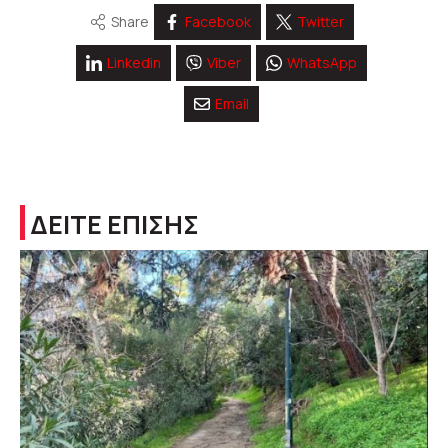
Share
Facebook
Twitter
Linkedin
Viber
WhatsApp
Email
ΔΕΙΤΕ ΕΠΙΣΗΣ