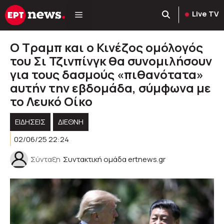
Μετάβαση
Live TV
σε
περιεχόμενο
Ο Τραμπ και ο Κινέζος ομόλογός
του Σι Τζινπίνγκ θα συνομιλήσουν
για τους δασμούς «πιθανότατα»
αυτήν την εβδομάδα, σύμφωνα με
το Λευκό Οίκο
ΕΙΔΗΣΕΙΣ
ΔΙΕΘΝΗ
02/06/25 22:24
Σύνταξη
Συντακτική ομάδα ertnews.gr