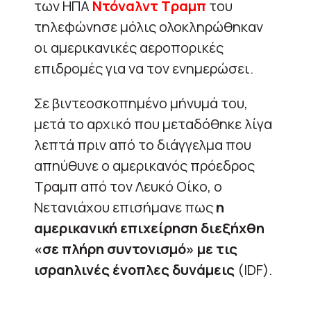
των ΗΠΑ
Ντόναλντ Τραμπ
του
τηλεφώνησε μόλις ολοκληρώθηκαν
οι αμερικανικές αεροπορικές
επιδρομές για να τον ενημερώσει.
Σε βιντεοσκοπημένο μήνυμά του,
μετά το αρχικό που μεταδόθηκε λίγα
λεπτά πριν από το διάγγελμα που
απηύθυνε ο αμερικανός πρόεδρος
Τραμπ από τον Λευκό Οίκο, ο
Νετανιάχου επισήμανε πως
η
αμερικανική επιχείρηση διεξήχθη
«σε πλήρη συντονισμό» με τις
ισραηλινές ένοπλες δυνάμεις
(IDF).