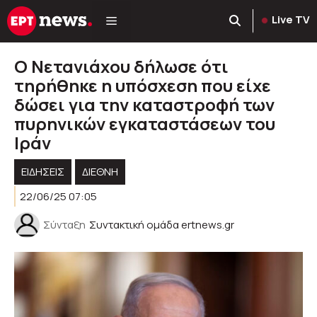
Μετάβαση
Live TV
σε
περιεχόμενο
Ο Νετανιάχου δήλωσε ότι
τηρήθηκε η υπόσχεση που είχε
δώσει για την καταστροφή των
πυρηνικών εγκαταστάσεων του
Ιράν
ΕΙΔΗΣΕΙΣ
ΔΙΕΘΝΗ
22/06/25 07:05
Σύνταξη
Συντακτική ομάδα ertnews.gr