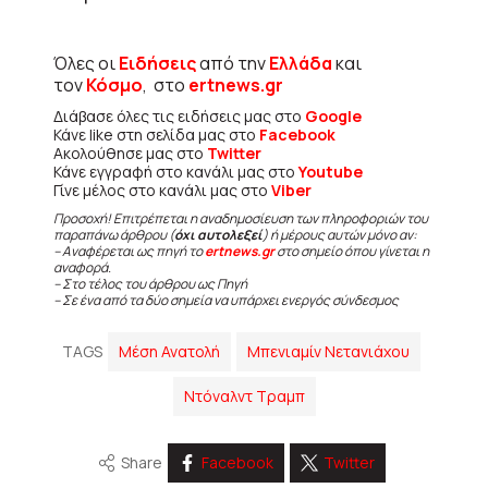
Όλες οι
Ειδήσεις
από την
Ελλάδα
και
τον
Κόσμο
, στο
ertnews.gr
Διάβασε όλες τις ειδήσεις μας στο
Google
Κάνε like στη σελίδα μας στο
Facebook
Ακολούθησε μας στο
Twitter
Κάνε εγγραφή στο κανάλι μας στο
Youtube
Γίνε μέλος στο κανάλι μας στο
Viber
Προσοχή! Επιτρέπεται η αναδημοσίευση των πληροφοριών του
παραπάνω άρθρου (
όχι αυτολεξεί
) ή μέρους αυτών μόνο αν:
– Αναφέρεται ως πηγή το
ertnews.gr
στο σημείο όπου γίνεται η
αναφορά.
– Στο τέλος του άρθρου ως Πηγή
– Σε ένα από τα δύο σημεία να υπάρχει ενεργός σύνδεσμος
TAGS
Μέση Ανατολή
Μπενιαμίν Νετανιάχου
Ντόναλντ Τραμπ
Share
Facebook
Twitter