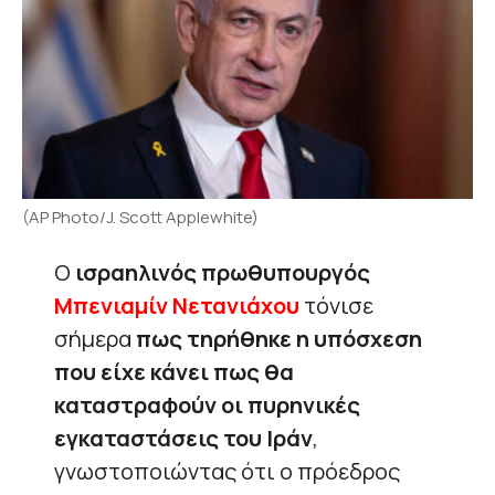
(AP Photo/J. Scott Applewhite)
Ο
ισραηλινός πρωθυπουργός
Μπενιαμίν Νετανιάχου
τόνισε
σήμερα
πως τηρήθηκε η υπόσχεση
που είχε κάνει πως θα
καταστραφούν οι πυρηνικές
εγκαταστάσεις του Ιράν
,
γνωστοποιώντας ότι ο πρόεδρος