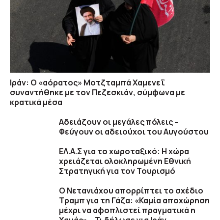
Ιράν: Ο «αόρατος» Μοτζταμπά Χαμενεΐ
συναντήθηκε με τον Πεζεσκιάν, σύμφωνα με
κρατικά μέσα
Αδειάζουν οι μεγάλες πόλεις –
Φεύγουν οι αδειούχοι του Αυγούστου
ΕΛ.Α.Σ για το χωροταξικό: Η χώρα
χρειάζεται ολοκληρωμένη Εθνική
Στρατηγική για τον Τουρισμό
Ο Νετανιάχου απορρίπτει το σχέδιο
Τραμπ για τη Γάζα: «Καμία αποχώρηση
μέχρι να αφοπλιστεί πραγματικά η