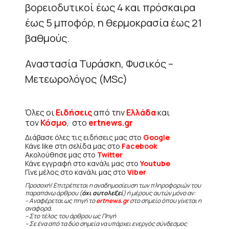
βορειοδυτικοί έως 4 και πρόσκαιρα
έως 5 μποφόρ, η θερμοκρασία έως 21
βαθμούς.
Αναστασία Τυράσκη, Φυσικός –
Μετεωρολόγος (MSc)
Όλες οι
Ειδήσεις
από την
Ελλάδα
και
τον
Κόσμο
, στο
ertnews.gr
Διάβασε όλες τις ειδήσεις μας στο
Google
Κάνε like στη σελίδα μας στο
Facebook
Ακολούθησε μας στο
Twitter
Κάνε εγγραφή στο κανάλι μας στο
Youtube
Γίνε μέλος στο κανάλι μας στο
Viber
Προσοχή! Επιτρέπεται η αναδημοσίευση των πληροφοριών του
παραπάνω άρθρου (
όχι αυτολεξεί
) ή μέρους αυτών μόνο αν:
– Αναφέρεται ως πηγή το
ertnews.gr
στο σημείο όπου γίνεται η
αναφορά.
– Στο τέλος του άρθρου ως Πηγή
– Σε ένα από τα δύο σημεία να υπάρχει ενεργός σύνδεσμος