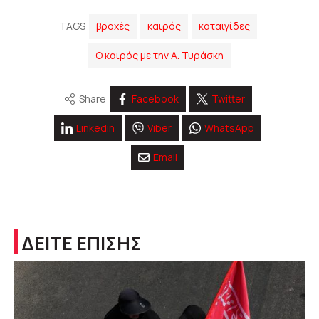
TAGS
βροχές
καιρός
καταιγίδες
Ο καιρός με την Α. Τυράσκη
Share
Facebook
Twitter
Linkedin
Viber
WhatsApp
Email
ΔΕΙΤΕ ΕΠΙΣΗΣ