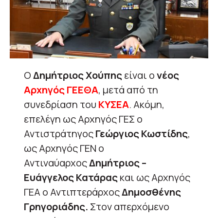
Ο
Δημήτριος Χούπης
είναι ο
νέος
Αρχηγός ΓΕΕΘΑ
, μετά από τη
συνεδρίαση του
ΚΥΣΕΑ
. Ακόμη,
επελέγη ως Αρχηγός ΓΕΣ ο
Αντιστράτηγος
Γεώργιος Κωστίδης
,
ως Αρχηγός ΓΕΝ ο
Αντιναύαρχος
Δημήτριος –
Ευάγγελος Κατάρας
και ως Αρχηγός
ΓΕΑ ο Αντιπτεράρχος
Δημοσθένης
Γρηγοριάδης.
Στον απερχόμενο