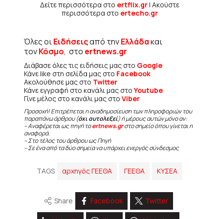
Δείτε περισσότερα στο
ertflix.gr
| Ακούστε
περισσότερα στο
ertecho.gr
Όλες οι
Ειδήσεις
από την
Ελλάδα
και
τον
Κόσμο
, στο
ertnews.gr
Διάβασε όλες τις ειδήσεις μας στο
Google
Κάνε like στη σελίδα μας στο
Facebook
Ακολούθησε μας στο
Twitter
Κάνε εγγραφή στο κανάλι μας στο
Youtube
Γίνε μέλος στο κανάλι μας στο
Viber
Προσοχή! Επιτρέπεται η αναδημοσίευση των πληροφοριών του
παραπάνω άρθρου (
όχι αυτολεξεί
) ή μέρους αυτών μόνο αν:
– Αναφέρεται ως πηγή το
ertnews.gr
στο σημείο όπου γίνεται η
αναφορά.
– Στο τέλος του άρθρου ως Πηγή
– Σε ένα από τα δύο σημεία να υπάρχει ενεργός σύνδεσμος
TAGS
αρχηγός ΓΕΕΘΑ
ΓΕΕΘΑ
ΚΥΣΕΑ
Share
Facebook
Twitter