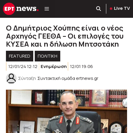
Μετάβαση
Live TV
σε
περιεχόμενο
Ο Δημήτριος Χούπης είναι ο νέος
Αρχηγός ΓΕΕΘΑ – Οι επιλογές του
ΚΥΣΕΑ και η δήλωση Μητσοτάκη
FEATURED
ΠΟΛΙΤΙΚΉ
12/01/24 12:12
Ενημέρωση
12/01 19:06
Σύνταξη
Συντακτική ομάδα ertnews.gr