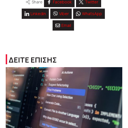
Share
Facebook
Twitter
Linkedin
Viber
WhatsApp
Email
ΔΕΙΤΕ ΕΠΙΣΗΣ