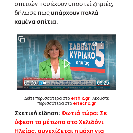
σπιτιών που έχουν υποστεί ζημιές,
δήλωσε πως
υπάρχουν πολλά
καμένα σπίτια.
Δείτε περισσότερα στο
ertflix.gr
| Ακούστε
περισσότερα στο
ertecho.gr
Σχετική είδηση:
Φωτιά τώρα: Σε
ύφεση τα μέτωπα στο Χελιδόνι
Ηλείας, συνεχίζεται η μάχη για