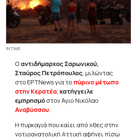
INTIME
Ο
αντιδήμαρχος Σαρωνικού,
Σταύρος Πετρόπουλος
, μιλώντας
στο ΕΡΤΝews για το
πύρινο μέτωπο
στην Κερατέα
,
κατήγγειλε
εμπρησμό
στον Άγιο Νικόλαο
Αναβύσσου
.
Η πυρκαγιά που καίει από χθες στην
νοτιοανατολική Αττική αφήνει πίσω