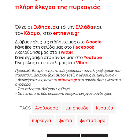
πλήρη έλεγχο της πυρκαγιάς
Όλες οι
Ειδήσεις
από την
Ελλάδα
και
τον
Κόσμο
, στο
ertnews.gr
Διάβασε όλες τις ειδήσεις μας στο
Google
Κάνε like στη σελίδα μας στο
Facebook
Ακολούθησε μας στο
Twitter
Κάνε εγγραφή στο κανάλι μας στο
Youtube
Γίνε μέλος στο κανάλι μας στο
Viber
Προσοχή! Επιτρέπεται η αναδημοσίευση των πληροφοριών του
παραπάνω άρθρου (
όχι αυτολεξεί
) ή μέρους αυτών μόνο αν:
– Αναφέρεται ως πηγή το
ertnews.gr
στο σημείο όπου γίνεται η
αναφορά.
– Στο τέλος του άρθρου ως Πηγή
– Σε ένα από τα δύο σημεία να υπάρχει ενεργός σύνδεσμος
TAGS
Ανάβυσσος
εμπρησμός
Κερατέα
πυρκαγιά
φωτιά
φωτιά τώρα