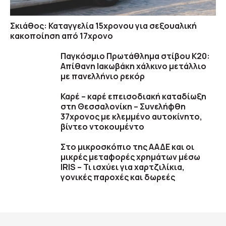
Σκιάθος: Καταγγελία 15χρονου για σεξουαλική
κακοποίηση από 17χρονο
Παγκόσμιο Πρωτάθλημα στίβου Κ20:
Απίθανη Ιακωβάκη χάλκινο μετάλλιο
με πανελλήνιο ρεκόρ
Καρέ – καρέ επεισοδιακή καταδίωξη
στη Θεσσαλονίκη – Συνελήφθη
37χρονος με κλεμμένο αυτοκίνητο,
βίντεο ντοκουμέντο
Στο μικροσκόπιο της ΑΑΔΕ και οι
μικρές μεταφορές χρημάτων μέσω
IRIS – Τι ισχύει για χαρτζιλίκια,
γονικές παροχές και δωρεές