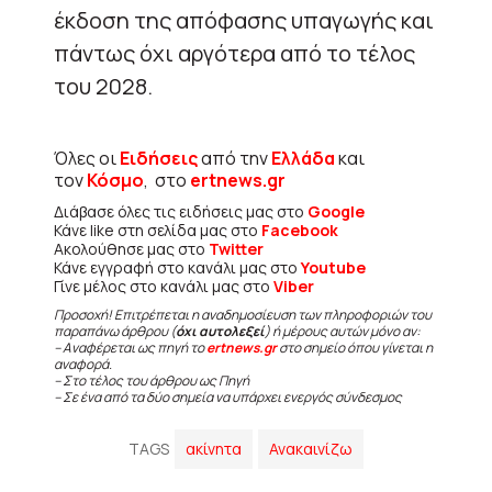
έκδοση της απόφασης υπαγωγής και
πάντως όχι αργότερα από το τέλος
του 2028.
Όλες οι
Ειδήσεις
από την
Ελλάδα
και
τον
Κόσμο
, στο
ertnews.gr
Διάβασε όλες τις ειδήσεις μας στο
Google
Κάνε like στη σελίδα μας στο
Facebook
Ακολούθησε μας στο
Twitter
Κάνε εγγραφή στο κανάλι μας στο
Youtube
Γίνε μέλος στο κανάλι μας στο
Viber
Προσοχή! Επιτρέπεται η αναδημοσίευση των πληροφοριών του
παραπάνω άρθρου (
όχι αυτολεξεί
) ή μέρους αυτών μόνο αν:
– Αναφέρεται ως πηγή το
ertnews.gr
στο σημείο όπου γίνεται η
αναφορά.
– Στο τέλος του άρθρου ως Πηγή
– Σε ένα από τα δύο σημεία να υπάρχει ενεργός σύνδεσμος
TAGS
ακίνητα
Ανακαινίζω