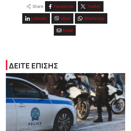
Share
Facebook
Twitter
Linkedin
Viber
WhatsApp
Email
ΔΕΙΤΕ ΕΠΙΣΗΣ