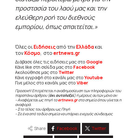
προστασία του λαού μας και την
ελεύθερη ροή του διεθνούς
εμπορίου, όπως απαιτείται.»
Όλες οι
Ειδήσεις
από την
Ελλάδα
και
τον
Κόσμο
, στο
ertnews.gr
Διάβασε όλες τις ειδήσεις μας στο
Google
Κάνε like στη σελίδα μας στο
Facebook
Ακολούθησε μας στο
Twitter
Κάνε εγγραφή στο κανάλι μας στο
Youtube
Γίνε μέλος στο κανάλι μας στο
Viber
Προσοχή! Επιτρέπεται η αναδημοσίευση των πληροφοριών του
παραπάνω άρθρου (
όχι αυτολεξεί
) ή μέρους αυτών μόνο αν:
– Αναφέρεται ως πηγή το
ertnews.gr
στο σημείο όπου γίνεται η
αναφορά.
– Στο τέλος του άρθρου ως Πηγή
– Σε ένα από τα δύο σημεία να υπάρχει ενεργός σύνδεσμος
Share
Facebook
Twitter