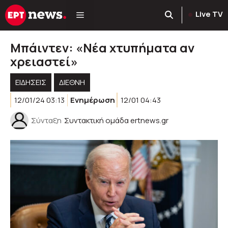
Μετάβαση
Live TV
σε
περιεχόμενο
Μπάιντεν: «Νέα χτυπήματα αν
χρειαστεί»
ΕΙΔΗΣΕΙΣ
ΔΙΕΘΝΗ
12/01/24 03:13
Ενημέρωση
12/01 04:43
Σύνταξη
Συντακτική ομάδα ertnews.gr