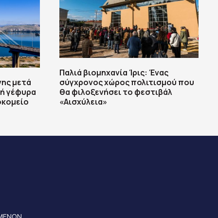
Παλιά βιομηχανία Ίρις: Ένας
νης μετά
σύγχρονος χώρος πολιτισμού που
ή γέφυρα
θα φιλοξενήσει το φεστιβάλ
οκομείο
«Αισχύλεια»
ΟΜΕΝΩΝ