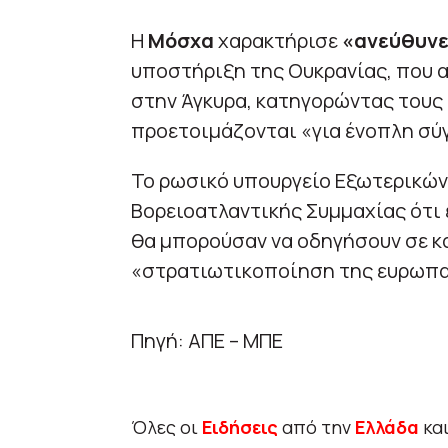
Η
Μόσχα
χαρακτήρισε
«ανεύθυν
υποστήριξη της Ουκρανίας, που 
στην Άγκυρα, κατηγορώντας τους
προετοιμάζονται «για ένοπλη σύ
Το ρωσικό υπουργείο Εξωτερικών
Βορειοατλαντικής Συμμαχίας ότι
θα μπορούσαν να οδηγήσουν σε κ
«στρατιωτικοποίηση της ευρωπα
Πηγή: ΑΠΕ – ΜΠΕ
Όλες οι
Ειδήσεις
από την
Ελλάδα
κα