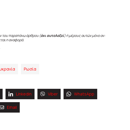
ν του παραπάνω άρθρου (
όχι αυτολεξεί
) ή μέρους αυτών μόνο αν:
εται η αναφορά.
υκρανία
Ρωσία
Linkedin
Viber
WhatsApp
Email