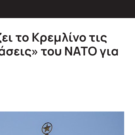
ι το Κρεμλίνο τις
σεις» του ΝΑΤΟ για