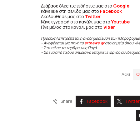
Διάβασε όλες τις ειδήσεις μας στο
Google
Κάνε like στη σελίδα μας στο
Facebook
Ακολούθησε μας στο
Twitter
Κάνε εγγραφή στο κανάλι μας στο
Youtube
Γίνε μέλος στο κανάλι μας στο
Viber
Προσοχή! Επιτρέπεται η αναδημοσίευση των πληροφοριώ
– Αναφέρεται ως πηγή το
ertnews.gr
στο σημείο όπου γίν
– Στο τέλος του άρθρου ως Πηγή
– Σε ένα από τα δύο σημεία να υπάρχει ενεργός σύνδεσμος
TAGS
Ο
Share
Facebook
Twitter