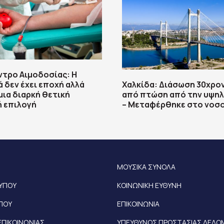
ντρο Αιμοδοσίας: H
δεν έχει εποχή αλλά
Χαλκίδα: Διάσωση 30χρο
μια διαρκή θετική
από πτώση από την υψηλ
ή επιλογή
– Μεταφέρθηκε στο νοσ
ΜΟΥΣΙΚΑ ΣΥΝΟΛΑ
ΤΥΠΟΥ
ΚΟΙΝΩΝΙΚΗ ΕΥΘΥΝΗ
ΥΠΟΥ
ΕΠΙΚΟΙΝΩΝΙΑ
ΕΠΙΚΟΙΝΩΝΙΑΣ
ΥΠΕΥΘΥΝΟΣ ΠΡΟΣΤΑΣΙΑΣ ΔΕΔ