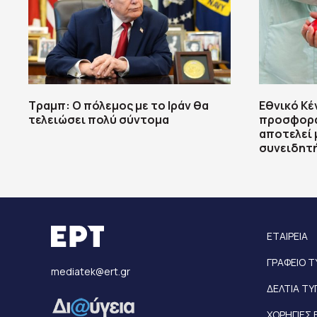
Τραμπ: Ο πόλεμος με το Ιράν θα
Εθνικό Κέ
τελειώσει πολύ σύντομα
προσφορά 
αποτελεί 
συνειδητ
ΕΤΑΙΡΕΙΑ
ΓΡΑΦΕΙΟ 
mediatek@ert.gr
ΔΕΛΤΙΑ Τ
ΧΟΡΗΓΙΕΣ 