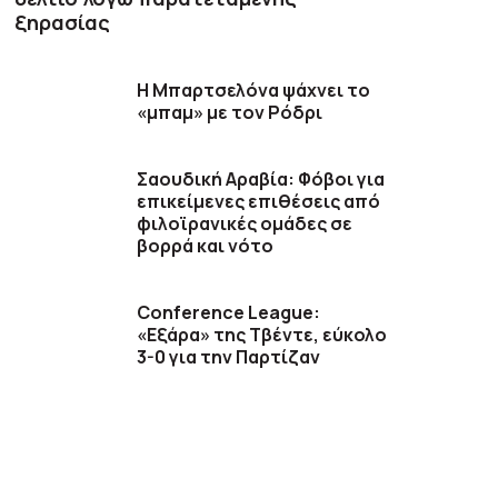
ξηρασίας
Η Μπαρτσελόνα ψάχνει το
«μπαμ» με τον Ρόδρι
Σαουδική Αραβία: Φόβοι για
επικείμενες επιθέσεις από
φιλοϊρανικές ομάδες σε
βορρά και νότο
Conference League:
«Εξάρα» της Τβέντε, εύκολο
3-0 για την Παρτίζαν