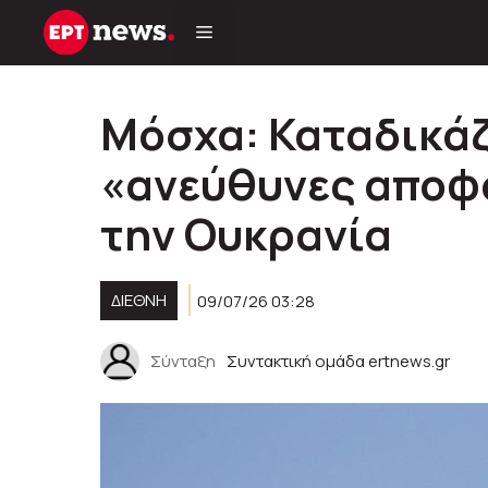
Μετάβαση
σε
περιεχόμενο
Μόσχα: Καταδικάζε
«ανεύθυνες αποφά
την Ουκρανία
ΔΙΕΘΝΉ
09/07/26 03:28
Σύνταξη
Συντακτική ομάδα ertnews.gr