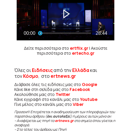
Δείτε περισσότερα στο
ertflix.gr
| Ακούστε
περισσότερα στο
ertecho.gr
Όλες οι
Ειδήσεις
από την
Ελλάδα
και
τον
Κόσμο
, στο
ertnews.gr
Διάβασε όλες τις ειδήσεις μας στο
Google
Κάνε like στη σελίδα μας στο
Facebook
Ακολούθησε μας στο
Twitter
Κάνε εγγραφή στο κανάλι μας στο
Youtube
Γίνε μέλος στο κανάλι μας στο
Viber
Προσοχή! Επιτρέπεται η αναδημοσίευση των πληροφοριών του
παραπάνω άρθρου (
όχι αυτολεξεί
) ή μέρους αυτών μόνο αν:
– Αναφέρεται ως πηγή το
ertnews.gr
στο σημείο όπου γίνεται η
αναφορά.
– Στο τέλος του άρθρου ως Πηγή