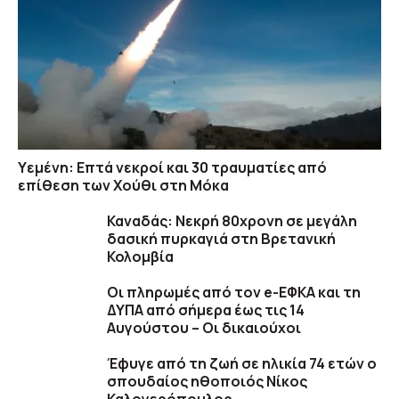
Υεμένη: Επτά νεκροί και 30 τραυματίες από
επίθεση των Χούθι στη Μόκα
Καναδάς: Nεκρή 80χρονη σε μεγάλη
δασική πυρκαγιά στη Βρετανική
Κολομβία
Οι πληρωμές από τον e-ΕΦΚΑ και τη
ΔΥΠΑ από σήμερα έως τις 14
Αυγούστου – Οι δικαιούχοι
Έφυγε από τη ζωή σε ηλικία 74 ετών ο
σπουδαίος ηθοποιός Νίκος