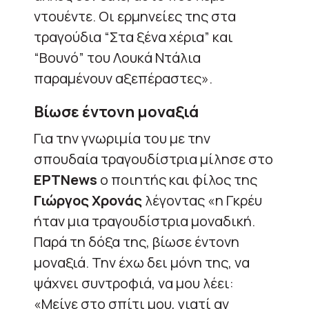
ντουέντε. Οι ερμηνείες της στα
τραγούδια “Στα ξένα χέρια” και
“Βουνό” του Λουκά Ντάλια
παραμένουν αξεπέραστες».
Βίωσε έντονη μοναξιά
Για την γνωριμία του με την
σπουδαία τραγουδίστρια μίλησε στο
EΡΤΝews
o ποιητής και φίλος της
Γιώργος Χρονάς
λέγοντας «η Γκρέυ
ήταν μια τραγουδίστρια μοναδική.
Παρά τη δόξα της, βίωσε έντονη
μοναξιά. Την έχω δει μόνη της, να
ψάχνει συντροφιά, να μου λέει:
«Μείνε στο σπίτι μου, γιατί αν