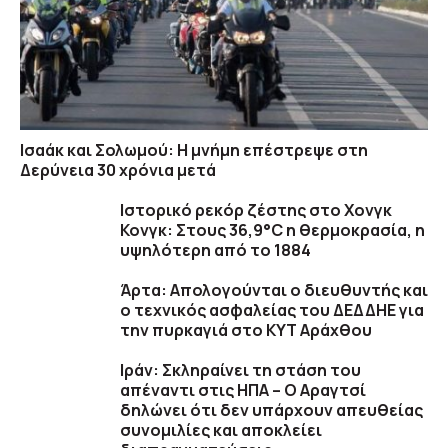
Ισαάκ και Σολωμού: Η μνήμη επέστρεψε στη
Δερύνεια 30 χρόνια μετά
Ιστορικό ρεκόρ ζέστης στο Χονγκ
Κονγκ: Στους 36,9°C η θερμοκρασία, η
υψηλότερη από το 1884
Άρτα: Απολογούνται ο διευθυντής και
ο τεχνικός ασφαλείας του ΔΕΔΔΗΕ για
την πυρκαγιά στο ΚΥΤ Αράχθου
Ιράν: Σκληραίνει τη στάση του
απέναντι στις ΗΠΑ – Ο Αραγτσί
δηλώνει ότι δεν υπάρχουν απευθείας
συνομιλίες και αποκλείει