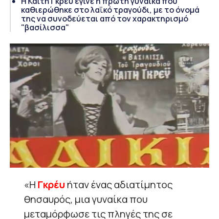
Η Καίτη Γκρέυ έγινε η πρώτη γυναίκα που
καθιερώθηκε στο λαϊκό τραγούδι, με το όνομά
της να συνοδεύεται από τον χαρακτηρισμό
"βασίλισσα"
«Η
Γκρέυ
ήταν ένας αδιατίμητος
θησαυρός, μια γυναίκα που
μεταμόρφωσε τις πληγές της σε