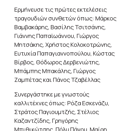
Ερμήνευσε τις πρώτες εκτελέσεις
τραγουδιών συνθετών όπως: Μάρκος
Βαμβακάρης, Βασίλης Τσιτσάνης,
Γιάννης Παπαϊωάννου, Γιώργος
Μητσάκης, Χρήστος Κολοκοτρώνης,
Ευτυχία Παπαγιαννοπούλου, Κώστας
Βίρβος, Θόδωρος Δερβενιώτης,
Μπάμπης Μπακάλης, Γιώργος
Ζαμπέτας και Πάνος Τζαβέλλας
Συνεργάστηκε με γνωστούς
καλλιτέχνες όπως: Ρόζα Εσκενάζυ,
Στράτος Παγιουμτζής, Στέλιος
Καζαντζίδης, Γρηγόρης
Μπιθικώτσης, Πόλυ Πάνου, Μαίρη