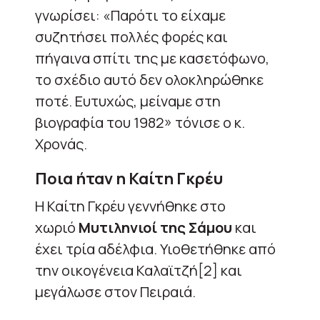
γνωρίσει: «Παρότι το είχαμε
συζητήσει πολλές φορές και
πήγαινα σπίτι της με κασετόφωνο,
το σχέδιο αυτό δεν ολοκληρώθηκε
ποτέ. Ευτυχώς, μείναμε στη
βιογραφία του 1982» τόνισε ο κ.
Χρονάς.
Ποια ήταν η Καίτη Γκρέυ
Η Καίτη Γκρέυ γεννήθηκε στο
χωριό
Μυτιληνιοί της Σάμου
και
έχει τρία αδέλφια. Υιοθετήθηκε από
την οικογένεια Καλαϊτζή[2] και
μεγάλωσε στον Πειραιά.