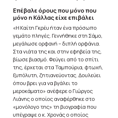
Επέβαλε όρους που μόνο που
μόνο η Κάλλας είχε επιβάλει
«Η Καίτη Γκρέυ ήταν ένα πρόσωπο
γεμάτο πληγές. Γεννήθηκε στη Σάμο,
μεγάλωσε ορφανή – διπλή ορφάνια.
Στα νιάτα της και στην εφηβεία της,
βίωσε βιασμό. Φεύγει από το σπίτι
της, έρχεται στα Ταμπούρια, φτωχή,
ξυπόλυτη, ζητιανεύοντας. Δουλεύει
όπου βρει για να βγάλει το
μεροκάματο» ανέφερε ο Γιώργος
Λιάνης ο οποίος αναφέρθηκε στο
«μονόλογο της» τη βιογραφία που
υπέγραψε ο κ. Χρονάς ο οποίος