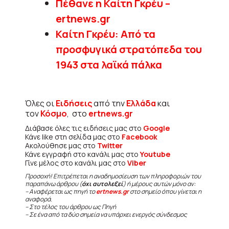
Πέθανε η Καίτη Γκρέυ –
ertnews.gr
Καίτη Γκρέυ: Από τα
προσφυγικά στρατόπεδα του
1943 στα λαϊκά πάλκα
Όλες οι
Ειδήσεις
από την
Ελλάδα
και
τον
Κόσμο
, στο
ertnews.gr
Διάβασε όλες τις ειδήσεις μας στο
Google
Κάνε like στη σελίδα μας στο
Facebook
Ακολούθησε μας στο
Twitter
Κάνε εγγραφή στο κανάλι μας στο
Youtube
Γίνε μέλος στο κανάλι μας στο
Viber
Προσοχή! Επιτρέπεται η αναδημοσίευση των πληροφοριών του
παραπάνω άρθρου (
όχι αυτολεξεί
) ή μέρους αυτών μόνο αν:
– Αναφέρεται ως πηγή το
ertnews.gr
στο σημείο όπου γίνεται η
αναφορά.
– Στο τέλος του άρθρου ως Πηγή
– Σε ένα από τα δύο σημεία να υπάρχει ενεργός σύνδεσμος