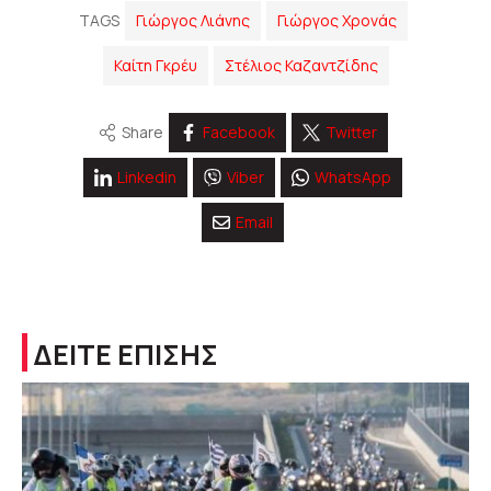
TAGS
Γιώργος Λιάνης
Γιώργος Χρονάς
Καίτη Γκρέυ
Στέλιος Καζαντζίδης
Share
Facebook
Twitter
Linkedin
Viber
WhatsApp
Email
ΔΕΙΤΕ ΕΠΙΣΗΣ