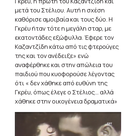
Γκρέυ, η πρώτη του Καζαντζίδη και
μετά του Στέλιου. Αυτή η σχέση
καθόρισε αμοιβαία και τους δύο. Η
Γκρέυ ήταν τότε η μεγάλη σταρ, με
εκατοντάδες εξώφυλλα. Έφερε τον
Καζαντζίδη κάτω από τις φτερούγες
της και τον ανέδειξε» ενώ
αναφέρθηκε και στην απώλεια του
παιδιού που κυοφορούσε λέγοντας
ότι « δεν χάθηκε από ευθύνη της
Γκρέυ, όπως έλεγε ο Στέλιος… αλλά
χάθηκε στην οικογένεια δραματικά»