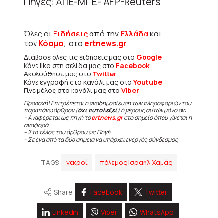
Πηγές: ΑΠΕ-ΜΠΕ- AFP-Reuters
Όλες οι
Ειδήσεις
από την
Ελλάδα
και
τον
Κόσμο
, στο
ertnews.gr
Διάβασε όλες τις ειδήσεις μας στο
Google
Κάνε like στη σελίδα μας στο
Facebook
Ακολούθησε μας στο
Twitter
Κάνε εγγραφή στο κανάλι μας στο
Youtube
Γίνε μέλος στο κανάλι μας στο
Viber
Προσοχή! Επιτρέπεται η αναδημοσίευση των πληροφοριών του
παραπάνω άρθρου (
όχι αυτολεξεί
) ή μέρους αυτών μόνο αν:
– Αναφέρεται ως πηγή το
ertnews.gr
στο σημείο όπου γίνεται η
αναφορά.
– Στο τέλος του άρθρου ως Πηγή
– Σε ένα από τα δύο σημεία να υπάρχει ενεργός σύνδεσμος
TAGS
νεκροί
πόλεμος Ισραήλ Χαμάς
Share
Facebook
Twitter
Linkedin
Viber
WhatsApp