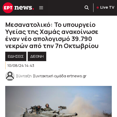
Μετάβαση
Live TV
σε
περιεχόμενο
Μεσανατολικό: Το υπουργείο
Υγείας της Χαμάς ανακοίνωσε
έναν νέο απολογισμό 39.790
νεκρών από την 7η Οκτωβρίου
ΕΙΔΗΣΕΙΣ
ΔΙΕΘΝΗ
10/08/24 14:43
Σύνταξη
Συντακτική ομάδα ertnews.gr