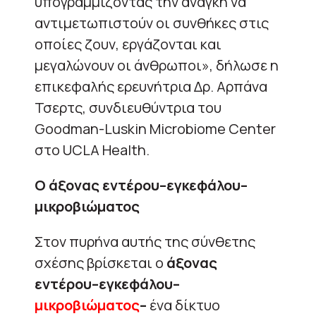
υπογραμμίζοντας την ανάγκη να
αντιμετωπιστούν οι συνθήκες στις
οποίες ζουν, εργάζονται και
μεγαλώνουν οι άνθρωποι», δήλωσε η
επικεφαλής ερευνήτρια Δρ. Αρπάνα
Τσερτς, συνδιευθύντρια του
Goodman-Luskin Microbiome Center
στο UCLA Health.
Ο άξονας εντέρου–εγκεφάλου–
μικροβιώματος
Στον πυρήνα αυτής της σύνθετης
σχέσης βρίσκεται ο
άξονας
εντέρου–εγκεφάλου–
μικροβιώματος
–
ένα δίκτυο