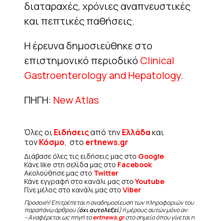
διαταραχές, χρόνιες αναπνευστικές
και πεπτικές παθήσεις.
Η έρευνα δημοσιεύθηκε στο
επιστημονικό περιοδικό
Clinical
Gastroenterology and Hepatology
.
ΠΗΓΗ:
New Atlas
Όλες οι
Ειδήσεις
από την
Ελλάδα
και
τον
Κόσμο
, στο
ertnews.gr
Διάβασε όλες τις ειδήσεις μας στο
Google
Κάνε like στη σελίδα μας στο
Facebook
Ακολούθησε μας στο
Twitter
Κάνε εγγραφή στο κανάλι μας στο
Youtube
Γίνε μέλος στο κανάλι μας στο
Viber
Προσοχή! Επιτρέπεται η αναδημοσίευση των πληροφοριών του
παραπάνω άρθρου (
όχι αυτολεξεί
) ή μέρους αυτών μόνο αν:
– Αναφέρεται ως πηγή το
ertnews.gr
στο σημείο όπου γίνεται η