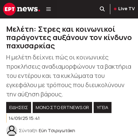
Μετάβαση
Live TV
σε
περιεχόμενο
Μελέτη: Στρες και κοινωνικοί
παράγοντες αυξάνουν τον κίνδυνο
παχυσαρκίας
Η μελέτη δείχνει πώς οι κοινωνικές
προκλήσεις αναδιαμορφώνουν τα βακτήρια
του εντέρου και τα κυκλώματα του
εγκεφάλου με τρόπους που διευκολύνουν
την αύξηση βάρους.
ΕΙΔΗΣΕΙΣ
ΜΟΝΟ ΣΤΟ ERTNEWS.GR
ΥΓΕΊΑ
14/09/25 15:41
Σύνταξη
Εύη Τσιριγωτάκη