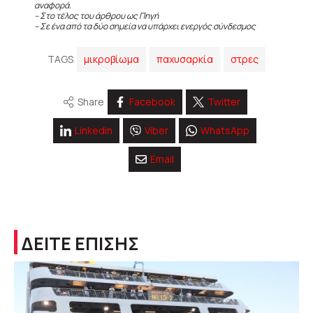
αναφορά.
– Στο τέλος του άρθρου ως Πηγή
– Σε ένα από τα δύο σημεία να υπάρχει ενεργός σύνδεσμος
TAGS
μικροβίωμα
παχυσαρκία
στρες
Share
Facebook
Twitter
Linkedin
Viber
WhatsApp
Email
ΔΕΙΤΕ ΕΠΙΣΗΣ