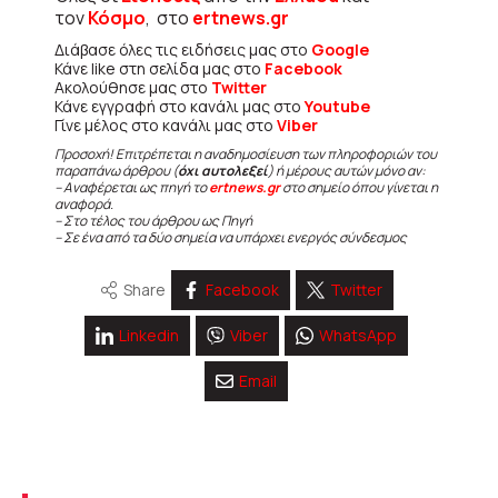
τον
Κόσμο
, στο
ertnews.gr
Διάβασε όλες τις ειδήσεις μας στο
Google
Κάνε like στη σελίδα μας στο
Facebook
Ακολούθησε μας στο
Twitter
Κάνε εγγραφή στο κανάλι μας στο
Youtube
Γίνε μέλος στο κανάλι μας στο
Viber
Προσοχή! Επιτρέπεται η αναδημοσίευση των πληροφοριών του
παραπάνω άρθρου (
όχι αυτολεξεί
) ή μέρους αυτών μόνο αν:
– Αναφέρεται ως πηγή το
ertnews.gr
στο σημείο όπου γίνεται η
αναφορά.
– Στο τέλος του άρθρου ως Πηγή
– Σε ένα από τα δύο σημεία να υπάρχει ενεργός σύνδεσμος
Share
Facebook
Twitter
Linkedin
Viber
WhatsApp
Email