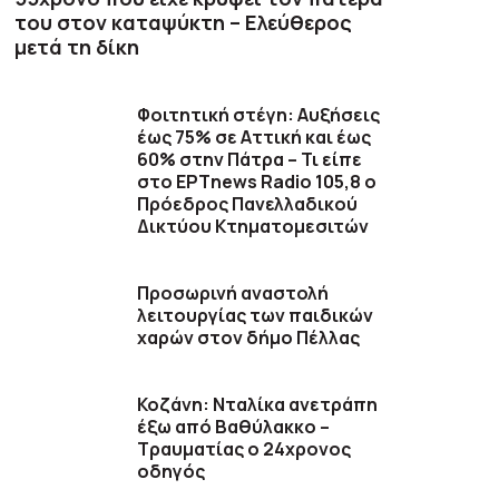
του στον καταψύκτη – Ελεύθερος
μετά τη δίκη
Φοιτητική στέγη: Αυξήσεις
έως 75% σε Αττική και έως
60% στην Πάτρα – Τι είπε
στο ΕΡΤnews Radio 105,8 ο
Πρόεδρος Πανελλαδικού
Δικτύου Κτηματομεσιτών
Προσωρινή αναστολή
λειτουργίας των παιδικών
χαρών στον δήμο Πέλλας
Κοζάνη: Νταλίκα ανετράπη
έξω από Βαθύλακκο –
Τραυματίας ο 24χρονος
οδηγός