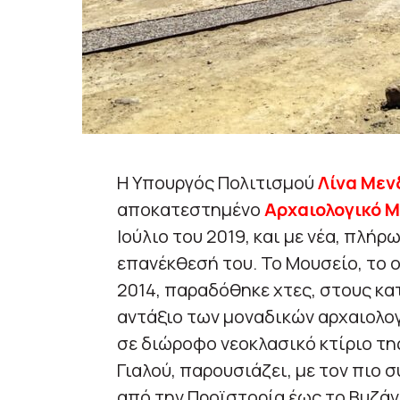
Η Υπουργός Πολιτισμού
Λίνα Μεν
αποκατεστημένο
Αρχαιολογικό Μ
Ιούλιο του 2019, και με νέα, πλή
επανέκθεσή του. Το Μουσείο, το ο
2014, παραδόθηκε χτες, στους κα
αντάξιο των μοναδικών αρχαιολο
σε διώροφο νεοκλασικό κτίριο τη
Γιαλού, παρουσιάζει, με τον πιο 
από την Προϊστορία έως το Βυζάν