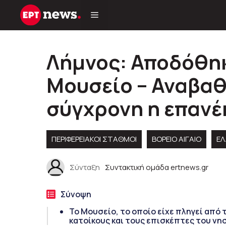
Μετάβαση
σε
περιεχόμενο
Λήμνος: Αποδόθηκ
Μουσείο – Αναβαθ
σύγχρονη η επανέ
ΠΕΡΙΦΕΡΕΙΑΚΟΊ ΣΤΑΘΜΟΊ
ΒΟΡΕΙΟ ΑΙΓΑΙΟ
Ε
Σύνταξη
Συντακτική ομάδα ertnews.gr
Σύνοψη
Το Μουσείο, το οποίο είχε πληγεί από 
κατοίκους και τους επισκέπτες του νη