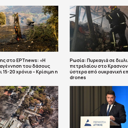
ης στο ΕΡΤnews: «Η
Ρωσία: Πυρκαγιά σε διυλ
ναγέννηση του δάσους
πετρελαίου στο Κρασνο
 15-20 χρόνια – Κρίσιμη η
ύστερα από ουκρανική ε
drones