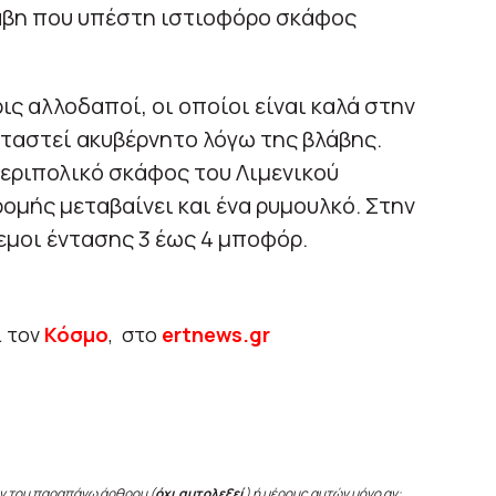
λάβη που υπέστη ιστιοφόρο σκάφος
ς αλλοδαποί, οι οποίοι είναι καλά στην
αταστεί ακυβέρνητο λόγω της βλάβης.
περιπολικό σκάφος του Λιμενικού
μής μεταβαίνει και ένα ρυμουλκό. Στην
εμοι έντασης 3 έως 4 μποφόρ.
ι τον
Κόσμο
, στο
ertnews.gr
ν του παραπάνω άρθρου (
όχι αυτολεξεί
) ή μέρους αυτών μόνο αν: