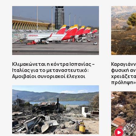
Κλιμακώνεται η κόντρα Ισπανίας –
Καραγιάνν
Ιταλίας για το μεταναστευτικό:
φυσική α
Αμοιβαίοι συνοριακοί έλεγχοι
χρειάζεται
πρόληψη»