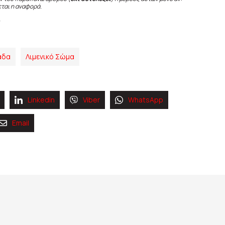
εται η αναφορά.
άδα
Λιμενικό Σώμα
Linkedin
Viber
WhatsApp
Email