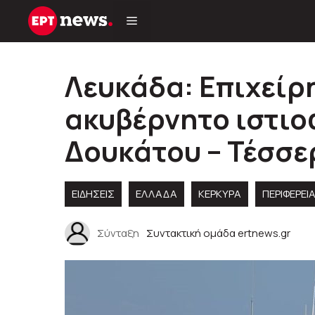
Μετάβαση
σε
περιεχόμενο
Λευκάδα: Επιχείρη
ακυβέρνητο ιστι
Δουκάτου – Τέσσερ
ΕΙΔΗΣΕΙΣ
ΕΛΛΑΔΑ
ΚΕΡΚΥΡΑ
ΠΕΡΙΦΈΡΕΙ
Σύνταξη
Συντακτική ομάδα ertnews.gr