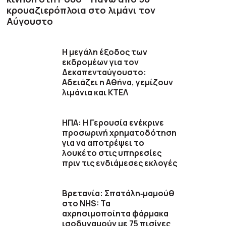
κρουαζιερόπλοια στο λιμάνι τον
Αύγουστο
Η μεγάλη έξοδος των
εκδρομέων για τον
Δεκαπενταύγουστο:
Αδειάζει η Αθήνα, γεμίζουν
λιμάνια και ΚΤΕΛ
ΗΠΑ: Η Γερουσία ενέκρινε
προσωρινή χρηματοδότηση
για να αποτρέψει το
λουκέτο στις υπηρεσίες
πριν τις ενδιάμεσες εκλογές
Βρετανία: Σπατάλη‑μαμούθ
στο NHS: Τα
αχρησιμοποίητα φάρμακα
ισοδυναμούν με 75 πισίνες