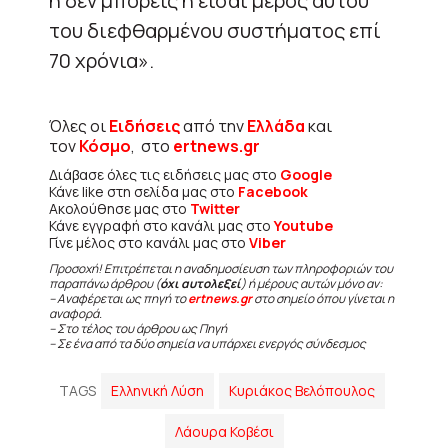
ή δεν μπορείς ή είσαι μέρος αυτού
του διεφθαρμένου συστήματος επί
70 χρόνια».
Όλες οι
Ειδήσεις
από την
Ελλάδα
και
τον
Κόσμο
, στο
ertnews.gr
Διάβασε όλες τις ειδήσεις μας στο
Google
Κάνε like στη σελίδα μας στο
Facebook
Ακολούθησε μας στο
Twitter
Κάνε εγγραφή στο κανάλι μας στο
Youtube
Γίνε μέλος στο κανάλι μας στο
Viber
Προσοχή! Επιτρέπεται η αναδημοσίευση των πληροφοριών του
παραπάνω άρθρου (
όχι αυτολεξεί
) ή μέρους αυτών μόνο αν:
– Αναφέρεται ως πηγή το
ertnews.gr
στο σημείο όπου γίνεται η
αναφορά.
– Στο τέλος του άρθρου ως Πηγή
– Σε ένα από τα δύο σημεία να υπάρχει ενεργός σύνδεσμος
TAGS
Ελληνική Λύση
Κυριάκος Βελόπουλος
Λάουρα Κοβέσι