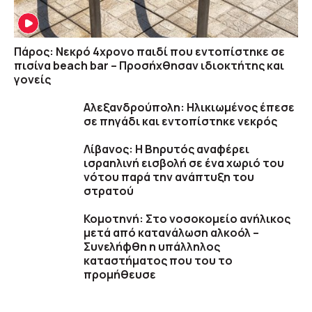
Πάρος: Νεκρό 4χρονο παιδί που εντοπίστηκε σε
πισίνα beach bar – Προσήχθησαν ιδιοκτήτης και
γονείς
Αλεξανδρούπολη: Ηλικιωμένος έπεσε
σε πηγάδι και εντοπίστηκε νεκρός
Λίβανος: Η Βηρυτός αναφέρει
ισραηλινή εισβολή σε ένα χωριό του
νότου παρά την ανάπτυξη του
στρατού
Κομοτηνή: Στο νοσοκομείο ανήλικος
μετά από κατανάλωση αλκοόλ –
Συνελήφθη η υπάλληλος
καταστήματος που του το
προμήθευσε