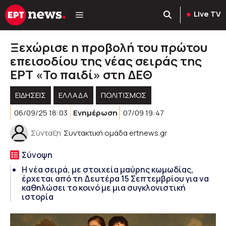
Μετάβαση
Live TV
σε
περιεχόμενο
Ξεχώρισε η προβολή του πρώτου
επεισοδίου της νέας σειράς της
ΕΡΤ «Το παιδί» στη ΔΕΘ
ΕΙΔΗΣΕΙΣ
ΕΛΛΑΔΑ
ΠΟΛΙΤΙΣΜΟΣ
06/09/25 18:03
Ενημέρωση
07/09 19:47
Σύνταξη
Συντακτική ομάδα ertnews.gr
Σύνοψη
Η νέα σειρά, με στοιχεία μαύρης κωμωδίας,
έρχεται από τη Δευτέρα 15 Σεπτεμβρίου για να
καθηλώσει το κοινό με μια συγκλονιστική
ιστορία