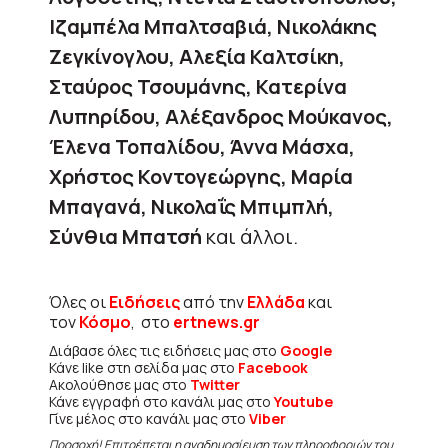
Ιζαμπέλα Μπαλτσαβιά, Νικολάκης
Ζεγκίνογλου, Αλεξία Καλτσίκη,
Σταύρος Τσουμάνης, Κατερίνα
Λυπηρίδου, Αλέξανδρος Μούκανος,
Έλενα Τοπαλίδου, Άννα Μάσχα,
Χρήστος Κοντογεώργης, Μαρία
Μπαγανά, Νικολαΐς Μπιμπλή,
Σύνθια Μπατσή
και άλλοι.
Όλες οι
Ειδήσεις
από την
Ελλάδα
και
τον
Κόσμο
, στο
ertnews.gr
Διάβασε όλες τις ειδήσεις μας στο
Google
Κάνε like στη σελίδα μας στο
Facebook
Ακολούθησε μας στο
Twitter
Κάνε εγγραφή στο κανάλι μας στο
Youtube
Γίνε μέλος στο κανάλι μας στο
Viber
Προσοχή! Επιτρέπεται η αναδημοσίευση των πληροφοριών του