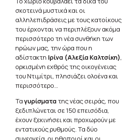
Το χωριό κουβαλάει τα δικά του
σκοτεινά μυστικά και οι
αλληλεπιδράσεις με τους κατοίκους
του έρχονται να περιπλέξουν ακόμα
περισσότερο τη νέα συνθήκη των
ηρώων μας, την ώρα που η
αδίστακτη
Ιρίνα (Αλεξία Καλτσίκη)
,
ορκισμένη εχθρός της οικογένειας
του Ντιμίτρι, πλησιάζει ολοένα και
περισσότερο…
Τα
γυρίσματα
της νέας σειράς, που
ξεδιπλώνεται σε 150 επεισόδια,
έχουν ξεκινήσει και προχωρούν με
εντατικούς ρυθμούς. Τα δύο
συνεργεία, οι ηθοποιοί και οι