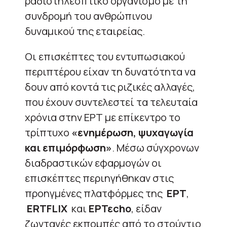
ραδιοτηλεοπτικό οργανισμό με τη
συνδρομή του ανθρώπινου
δυναμικού της εταιρείας.
Οι επισκέπτες του εντυπωσιακού
περιπτέρου είχαν τη δυνατότητα να
δουν από κοντά τις ριζικές αλλαγές,
που έχουν συντελεστεί τα τελευταία
χρόνια στην ΕΡΤ με επίκεντρο το
τρίπτυχο
«ενημέρωση, ψυχαγωγία
και επιμόρφωση»
. Μέσω σύγχρονων
διαδραστικών εφαρμογών οι
επισκέπτες περιηγήθηκαν στις
προηγμένες πλατφόρμες της
ΕΡΤ
,
ERTFLIX
και
ΕΡΤεcho
, είδαν
ζωντανές εκπομπές από το στούντιο