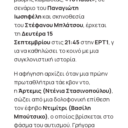
σενάριο του
Παναγιώτη
Ιωσηφέλη
και σκηνοθεσία
του
Στέφανου Μπλάτσου
, έρχεται
τη
Δευτέρα 15
Σεπτεμβρίου
στις
21:45
στην
ΕΡΤ1
, γ
ια να καθηλώσει το κοινό με μια
συγκλονιστική ιστορία.
Η αφήγηση αρχίζει όταν μια πρώην
πρωταθλήτρια τάε κβον ντο,
η
Άρτεμις (Ντένια Στασινοπούλου)
,
σώζει από μια δολοφονική επίθεση
τον έφηβο
Ντιμίτρι (Βασίλη
Μπούτσικο)
, ο οποίος βρίσκεται στο
φάσμα του αυτισμού. Γρήγορα