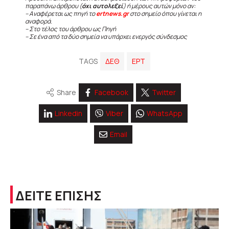
παραπάνω άρθρου (
όχι αυτολεξεί
) ή μέρους αυτών μόνο αν:
– Αναφέρεται ως πηγή το
ertnews.gr
στο σημείο όπου γίνεται η
αναφορά.
– Στο τέλος του άρθρου ως Πηγή
– Σε ένα από τα δύο σημεία να υπάρχει ενεργός σύνδεσμος
TAGS
ΔΕΘ
ΕΡΤ
Share
Facebook
Twitter
Linkedin
Viber
WhatsApp
Email
ΔΕΙΤΕ ΕΠΙΣΗΣ