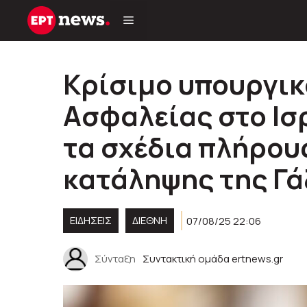
Μετάβαση
σε
περιεχόμενο
Κρίσιμο υπουργικ
Ασφαλείας στο Ισ
τα σχέδια πλήρου
κατάληψης της Γά
ΕΙΔΗΣΕΙΣ
ΔΙΕΘΝΗ
07/08/25 22:06
Σύνταξη
Συντακτική ομάδα ertnews.gr