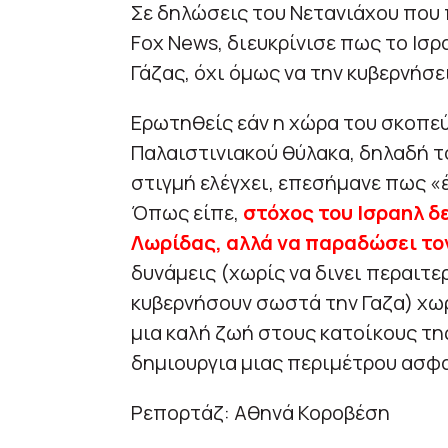
Σε δηλώσεις του Νετανιάχου που 
Fox News, διευκρίνισε πως το Ισρ
Γάζας, όχι όμως να την κυβερνήσει
Ερωτηθείς εάν η χώρα του σκοπεύ
Παλαιστινιακού θύλακα, δηλαδή τ
στιγμή ελέγχει, επεσήμανε πως «
Όπως είπε,
στόχος του Ισραηλ δε
Λωρίδας, αλλά να παραδώσει το
δυνάμεις (χωρίς να δινει περαιτε
κυβερνήσουν σωστά την Γαζα) χω
μια καλή ζωή στους κατοίκους της
δημιουργια μιας περιμέτρου ασφ
Ρεπορτάζ: Αθηνά Κοροβέση