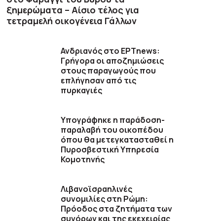
ξημερώματα – Αίσιο τέλος για
τετραμελή οικογένεια Γάλλων
Ανδριανός στο ΕΡΤnews:
Γρήγορα οι αποζημιώσεις
στους παραγωγούς που
επλήγησαν από τις
πυρκαγιές
Υπογράφηκε η παράδοση-
παραλαβή του οικοπέδου
όπου θα μετεγκατασταθεί η
Πυροσβεστική Υπηρεσία
Κομοτηνής
Λιβανοϊσραηλινές
συνομιλίες στη Ρώμη:
Πρόοδος στα ζητήματα των
συνόρων και της εκεχειρίας