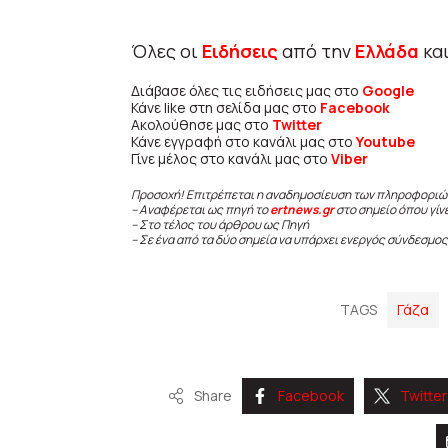
Όλες οι
Ειδήσεις
από την
Ελλάδα
κα
Διάβασε όλες τις ειδήσεις μας στο
Google
Κάνε like στη σελίδα μας στο
Facebook
Ακολούθησε μας στο
Twitter
Κάνε εγγραφή στο κανάλι μας στο
Youtube
Γίνε μέλος στο κανάλι μας στο
Viber
Προσοχή! Επιτρέπεται η αναδημοσίευση των πληροφοριώ
– Αναφέρεται ως πηγή το
ertnews.gr
στο σημείο όπου γίν
– Στο τέλος του άρθρου ως Πηγή
– Σε ένα από τα δύο σημεία να υπάρχει ενεργός σύνδεσμος
TAGS
Γάζα
Share
Facebook
Twitter