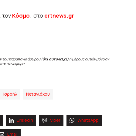
ι τον
Κόσμο
, στο
ertnews.gr
ν του παραπάνω άρθρου (
όχι αυτολεξεί
) ή μέρους αυτών μόνο αν:
εται η αναφορά.
Ισραήλ
Νετανιάχου
Linkedin
Viber
WhatsApp
Email