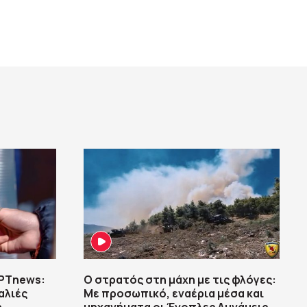
ΡΤnews:
Ο στρατός στη μάχη με τις φλόγες:
αλιές
Με προσωπικό, εναέρια μέσα και