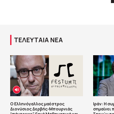
ΤΕΛΕΥΤΑΙΑ ΝΕΑ
Ο Ελληνόγαλλος μαέστρος
Ιράν: Η σ
Διονύσιος Δερβής-Μπουρνιάς
σημαίνει 