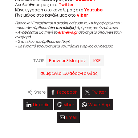
Ακολούθησε μας στο
Twitter
Κάνε εγγραφή στο κανάλι μας στο
Youtube
Γίνε μέλος στο κανάλι μας στο
Viber
Προσοχή! Επιτρέπεται η αναδημοσίευση των πληροφοριών του
παραπάνω άρθρου (
όχι αυτολεξεί
) ή μέρους αυτών μόνο αν:
– Αναφέρεται ως πηγή το
ertnews.gr
στο σημείο όπου γίνεται η
αναφορά.
– Στο τέλος του άρθρου ως Πηγή
– Σε ένα από τα δύο σημεία να υπάρχει ενεργός σύνδεσμος
TAGS
Εμανουέλ Μακρόν
ΚΚΕ
συμφωνία Ελλάδας-Γαλλίας
Share
Facebook
Twitter
Linkedin
Viber
WhatsApp
Email