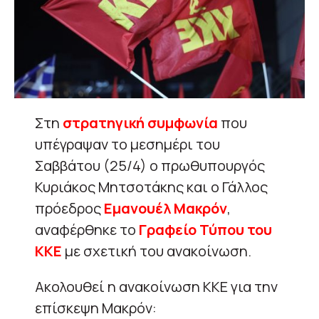
Στη
στρατηγική συμφωνία
που
υπέγραψαν το μεσημέρι του
Σαββάτου (25/4) ο πρωθυπουργός
Κυριάκος Μητσοτάκης και ο Γάλλος
πρόεδρος
Εμανουέλ Μακρόν
,
αναφέρθηκε το
Γραφείο Τύπου του
ΚΚΕ
με σχετική του ανακοίνωση.
Ακολουθεί η ανακοίνωση KKE για την
επίσκεψη Μακρόν: