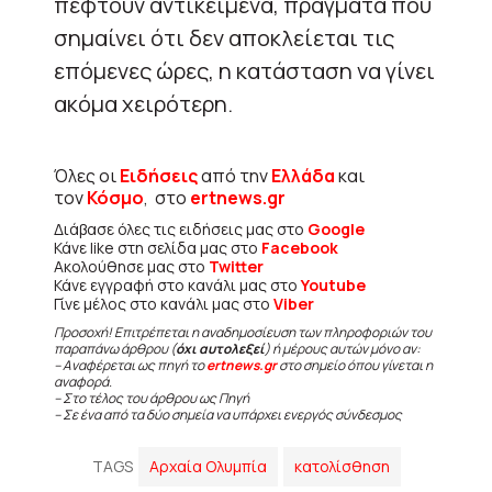
πέφτουν αντικείμενα, πράγματα που
σημαίνει ότι δεν αποκλείεται τις
επόμενες ώρες, η κατάσταση να γίνει
ακόμα χειρότερη.
Όλες οι
Ειδήσεις
από την
Ελλάδα
και
τον
Κόσμο
, στο
ertnews.gr
Διάβασε όλες τις ειδήσεις μας στο
Google
Κάνε like στη σελίδα μας στο
Facebook
Ακολούθησε μας στο
Twitter
Κάνε εγγραφή στο κανάλι μας στο
Youtube
Γίνε μέλος στο κανάλι μας στο
Viber
Προσοχή! Επιτρέπεται η αναδημοσίευση των πληροφοριών του
παραπάνω άρθρου (
όχι αυτολεξεί
) ή μέρους αυτών μόνο αν:
– Αναφέρεται ως πηγή το
ertnews.gr
στο σημείο όπου γίνεται η
αναφορά.
– Στο τέλος του άρθρου ως Πηγή
– Σε ένα από τα δύο σημεία να υπάρχει ενεργός σύνδεσμος
TAGS
Αρχαία Ολυμπία
κατολίσθηση