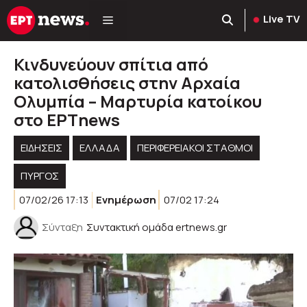
Μετάβαση
Live TV
σε
περιεχόμενο
Κινδυνεύουν σπίτια από
κατολισθήσεις στην Αρχαία
Ολυμπία – Μαρτυρία κατοίκου
στο ΕΡΤnews
ΕΙΔΗΣΕΙΣ
ΕΛΛΑΔΑ
ΠΕΡΙΦΕΡΕΙΑΚΟΊ ΣΤΑΘΜΟΊ
ΠΥΡΓΟΣ
07/02/26 17:13
Ενημέρωση
07/02 17:24
Σύνταξη
Συντακτική ομάδα ertnews.gr