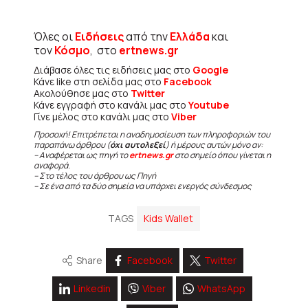
Όλες οι
Ειδήσεις
από την
Ελλάδα
και
τον
Κόσμο
, στο
ertnews.gr
Διάβασε όλες τις ειδήσεις μας στο
Google
Κάνε like στη σελίδα μας στο
Facebook
Ακολούθησε μας στο
Twitter
Κάνε εγγραφή στο κανάλι μας στο
Youtube
Γίνε μέλος στο κανάλι μας στο
Viber
Προσοχή! Επιτρέπεται η αναδημοσίευση των πληροφοριών του
παραπάνω άρθρου (
όχι αυτολεξεί
) ή μέρους αυτών μόνο αν:
– Αναφέρεται ως πηγή το
ertnews.gr
στο σημείο όπου γίνεται η
αναφορά.
– Στο τέλος του άρθρου ως Πηγή
– Σε ένα από τα δύο σημεία να υπάρχει ενεργός σύνδεσμος
TAGS
Kids Wallet
Share
Facebook
Twitter
Linkedin
Viber
WhatsApp