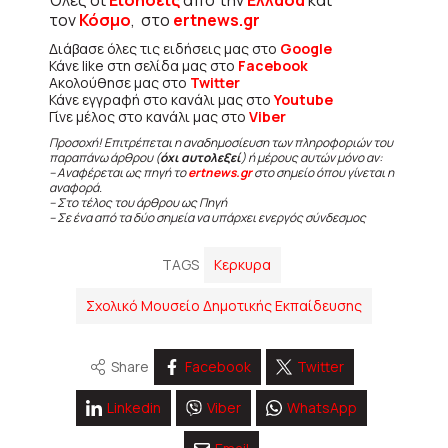
τον
Κόσμο
, στο
ertnews.gr
Διάβασε όλες τις ειδήσεις μας στο
Google
Κάνε like στη σελίδα μας στο
Facebook
Ακολούθησε μας στο
Twitter
Κάνε εγγραφή στο κανάλι μας στο
Youtube
Γίνε μέλος στο κανάλι μας στο
Viber
Προσοχή! Επιτρέπεται η αναδημοσίευση των πληροφοριών του
παραπάνω άρθρου (
όχι αυτολεξεί
) ή μέρους αυτών μόνο αν:
– Αναφέρεται ως πηγή το
ertnews.gr
στο σημείο όπου γίνεται η
αναφορά.
– Στο τέλος του άρθρου ως Πηγή
– Σε ένα από τα δύο σημεία να υπάρχει ενεργός σύνδεσμος
TAGS
Κερκυρα
Σχολικό Μουσείο Δημοτικής Εκπαίδευσης
Share
Facebook
Twitter
Linkedin
Viber
WhatsApp