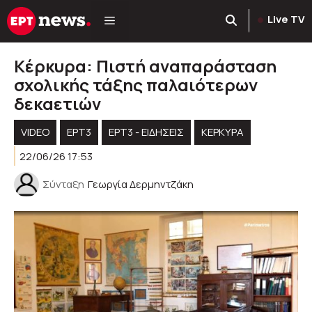
Μετάβαση
Live TV
σε
περιεχόμενο
Κέρκυρα: Πιστή αναπαράσταση
σχολικής τάξης παλαιότερων
δεκαετιών
VIDEO
ΕΡΤ3
ΕΡΤ3 - ΕΙΔΉΣΕΙΣ
ΚΕΡΚΥΡΑ
22/06/26 17:53
Σύνταξη
Γεωργία Δερμηντζάκη