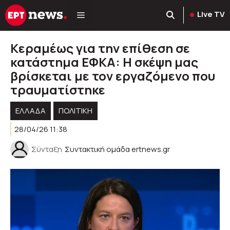
Μετάβαση
Live TV
σε
περιεχόμενο
Κεραμέως για την επίθεση σε
κατάστημα ΕΦΚΑ: Η σκέψη μας
βρίσκεται με τον εργαζόμενο που
τραυματίστηκε
ΕΛΛΑΔΑ
ΠΟΛΙΤΙΚΉ
28/04/26 11:38
Σύνταξη
Συντακτική ομάδα ertnews.gr