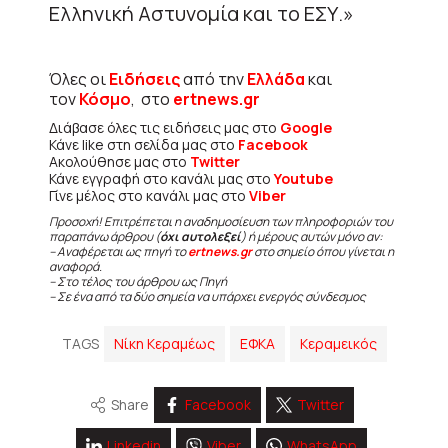
Ελληνική Αστυνομία και το ΕΣΥ.»
Όλες οι
Ειδήσεις
από την
Ελλάδα
και
τον
Κόσμο
, στο
ertnews.gr
Διάβασε όλες τις ειδήσεις μας στο
Google
Κάνε like στη σελίδα μας στο
Facebook
Ακολούθησε μας στο
Twitter
Κάνε εγγραφή στο κανάλι μας στο
Youtube
Γίνε μέλος στο κανάλι μας στο
Viber
Προσοχή! Επιτρέπεται η αναδημοσίευση των πληροφοριών του
παραπάνω άρθρου (
όχι αυτολεξεί
) ή μέρους αυτών μόνο αν:
– Αναφέρεται ως πηγή το
ertnews.gr
στο σημείο όπου γίνεται η
αναφορά.
– Στο τέλος του άρθρου ως Πηγή
– Σε ένα από τα δύο σημεία να υπάρχει ενεργός σύνδεσμος
TAGS
Nίκη Κεραμέως
ΕΦΚΑ
Κεραμεικός
Share
Facebook
Twitter
Linkedin
Viber
WhatsApp