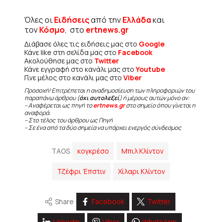
Όλες οι
Ειδήσεις
από την
Ελλάδα
και
τον
Κόσμο
, στο
ertnews.gr
Διάβασε όλες τις ειδήσεις μας στο
Google
Κάνε like στη σελίδα μας στο
Facebook
Ακολούθησε μας στο
Twitter
Κάνε εγγραφή στο κανάλι μας στο
Youtube
Γίνε μέλος στο κανάλι μας στο
Viber
Προσοχή! Επιτρέπεται η αναδημοσίευση των πληροφοριών του
παραπάνω άρθρου (
όχι αυτολεξεί
) ή μέρους αυτών μόνο αν:
– Αναφέρεται ως πηγή το
ertnews.gr
στο σημείο όπου γίνεται η
αναφορά.
– Στο τέλος του άρθρου ως Πηγή
– Σε ένα από τα δύο σημεία να υπάρχει ενεργός σύνδεσμος
TAGS
κογκρέσο
Μπιλ Κλίντον
Τζέφρι Έπστιν
Χίλαρι Κλίντον
Share
Facebook
Twitter
Linkedin
Viber
WhatsApp