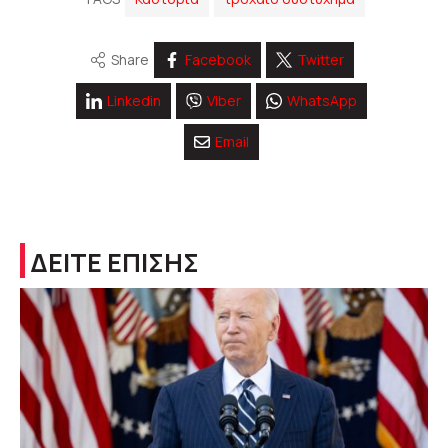
Share
Facebook
Twitter
Linkedin
Viber
WhatsApp
Email
ΔΕΙΤΕ ΕΠΙΣΗΣ