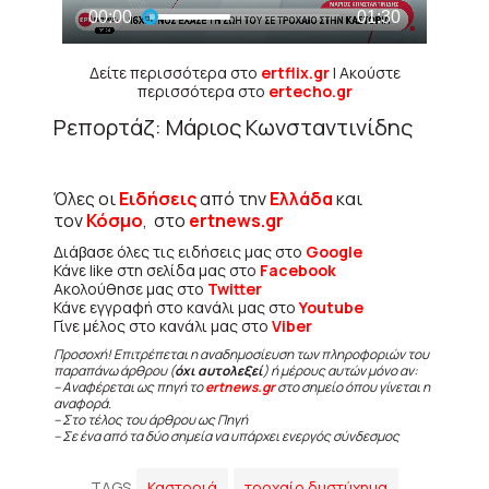
Δείτε περισσότερα στο
ertflix.gr
| Ακούστε
περισσότερα στο
ertecho.gr
Ρεπορτάζ: Μάριος Κωνσταντινίδης
Όλες οι
Ειδήσεις
από την
Ελλάδα
και
τον
Κόσμο
, στο
ertnews.gr
Διάβασε όλες τις ειδήσεις μας στο
Google
Κάνε like στη σελίδα μας στο
Facebook
Ακολούθησε μας στο
Twitter
Κάνε εγγραφή στο κανάλι μας στο
Youtube
Γίνε μέλος στο κανάλι μας στο
Viber
Προσοχή! Επιτρέπεται η αναδημοσίευση των πληροφοριών του
παραπάνω άρθρου (
όχι αυτολεξεί
) ή μέρους αυτών μόνο αν:
– Αναφέρεται ως πηγή το
ertnews.gr
στο σημείο όπου γίνεται η
αναφορά.
– Στο τέλος του άρθρου ως Πηγή
– Σε ένα από τα δύο σημεία να υπάρχει ενεργός σύνδεσμος
TAGS
Καστοριά
τροχαίο δυστύχημα