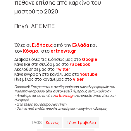
πέθανε επίσης από καρκίνο του
μαστού το 2020.
Πηγή: ΑΠΕ ΜΠΕ
Όλες οι
Ειδήσεις
από την
Ελλάδα
και
τον
Κόσμο
, στο
ertnews.gr
Διάβασε όλες τις ειδήσεις μας στο
Google
Κάνε like στη σελίδα μας στο
Facebook
Ακολούθησε μας στο
Twitter
Κάνε εγγραφή στο κανάλι μας στο
Youtube
Γίνε μέλος στο κανάλι μας στο
Viber
Προσοχή! Επιτρέπεται η αναδημοσίευση των πληροφοριών του
παραπάνω άρθρου (
όχι αυτολεξεί
) ή μέρους αυτών μόνο αν:
– Αναφέρεται ως πηγή το
ertnews.gr
στο σημείο όπου γίνεται η
αναφορά.
– Στο τέλος του άρθρου ως Πηγή
– Σε ένα από τα δύο σημεία να υπάρχει ενεργός σύνδεσμος
TAGS
Κάννες
Τζον Τραβόλτα