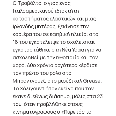
Ο Τραβόλτα, ο γιος ενός
Ιταλοαμερικανού ιδιοκτήτη
καταστήματος ελαστικών και μιας
Ιρλανδής μητέρας, ξεκίνησε την
καριέρα του σε εφηβική ηλικία: στα
16 του εγκατέλειψε το σχολείο και
εγκαταστάθηκε στη Νέα Υόρκη για να
ασχοληθεί με την ηθοποιία και τον
χορό. Δύο χρόνια αργότερα κέρδισε
τον πρώτο του ρόλο στο
Μπρόντγουεϊ, στο μιούζικαλ Grease.
Το Χόλιγουντ ήταν εκείνο που τον
έκανε διεθνώς διάσημο, μόλις στα 23
του, όταν προβλήθηκε στους
κινηματογράφους ο «Πυρετός το