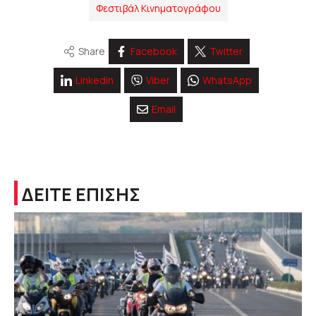
Φεστιβάλ Κινηματογράφου
Share
Facebook
Twitter
Linkedin
Viber
WhatsApp
Email
ΔΕΙΤΕ ΕΠΙΣΗΣ