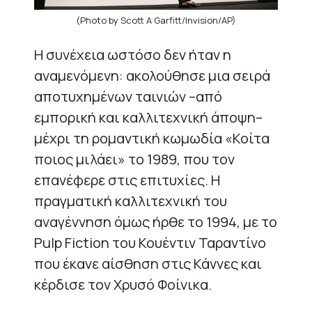
(Photo by Scott A Garfitt/Invision/AP)
Η συνέχεια ωστόσο δεν ήταν η
αναμενόμενη: ακολούθησε μια σειρά
αποτυχημένων ταινιών –από
εμπορική και καλλιτεχνική άποψη–
μέχρι τη ρομαντική κωμωδία «Κοίτα
ποιος μιλάει» το 1989, που τον
επανέφερε στις επιτυχίες. Η
πραγματική καλλιτεχνική του
αναγέννηση όμως ήρθε το 1994, με το
Pulp Fiction του Κουέντιν Ταραντίνο
που έκανε αίσθηση στις Κάννες και
κέρδισε τον Χρυσό Φοίνικα.