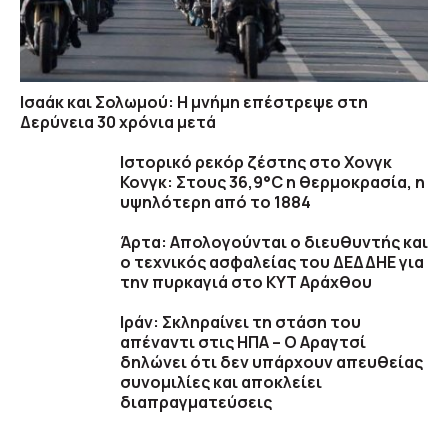
Ισαάκ και Σολωμού: Η μνήμη επέστρεψε στη
Δερύνεια 30 χρόνια μετά
Ιστορικό ρεκόρ ζέστης στο Χονγκ
Κονγκ: Στους 36,9°C η θερμοκρασία, η
υψηλότερη από το 1884
Άρτα: Απολογούνται ο διευθυντής και
ο τεχνικός ασφαλείας του ΔΕΔΔΗΕ για
την πυρκαγιά στο ΚΥΤ Αράχθου
Ιράν: Σκληραίνει τη στάση του
απέναντι στις ΗΠΑ – Ο Αραγτσί
δηλώνει ότι δεν υπάρχουν απευθείας
συνομιλίες και αποκλείει
διαπραγματεύσεις