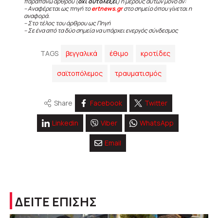
παραπάνω άρθρου (
όχι αυτολεξεί
) ή μέρους αυτών μόνο αν:
– Αναφέρεται ως πηγή το
ertnews.gr
στο σημείο όπου γίνεται η
αναφορά.
– Στο τέλος του άρθρου ως Πηγή
– Σε ένα από τα δύο σημεία να υπάρχει ενεργός σύνδεσμος
TAGS
βεγγαλικά
έθιμο
κροτίδες
σαϊτοπόλεμος
τραυματισμός
Share
Facebook
Twitter
Linkedin
Viber
WhatsApp
Email
ΔΕΙΤΕ ΕΠΙΣΗΣ