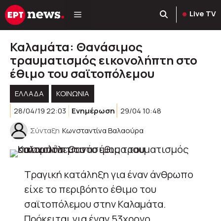
Μετάβαση
Live TV
σε
περιεχόμενο
Καλαμάτα: Θανάσιμος
τραυματισμός εικονολήπτη στο
έθιμο του σαϊτοπόλεμου
ΕΛΛΑΔΑ
ΚΟΙΝΩΝΊΑ
28/04/19 22:03
Ενημέρωση
29/04 10:48
Σύνταξη
Κωνσταντίνα Βαλαούρα
Τραγική κατάληξη για έναν άνθρωπο
είχε το περιβόητο έθιμο του
σαϊτοπόλεμου στην Καλαμάτα.
Πρόκειται για έναν 53χρονο